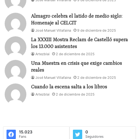
José Manuel Villafaina
9 de diciembre de 2025
octubre, llega el monólogo ‘Cachorro de León (Casi
todo sobre mi padre)’ (México), de Conchi León.
Almagro celebra el latido de medio siglo:
Homenaje al CELCIT
José Manuel Villafaina
9 de diciembre de 2025
La XXXIII Mostra Reclam de Castelló supera
los 13.000 asistentes
Artezblai
2 de diciembre de 2025
Una Muestra en crisis que exige cambios
reales
José Manuel Villafaina
2 de diciembre de 2025
Cuando la escena salta a los libros
Artezblai
2 de diciembre de 2025
Teatro Petra
La programación de sala se completa en el
15.023
0
Fans
Seguidores
Baluarte de la Candelaria como espacio escénico el