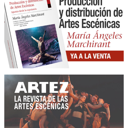
inaugurará el Festival el 25 de octubre; ‘Todos los
ángeles alzaron el vuelo’ de la mítica compañía
andaluza La Zaranda el 27 de octubre; ‘Medida por
medida (La culpa es tuya)’ del argentino Gabriel
Chamé Buendía, el 30 de octubre o ‘Labio de
liebre’, de la compañía colombiana Teatro Petra el 1
de noviembre.
El Teatro del Títere de la Tía Norica, acogerá
propuestas que exploran la contemporaneidad
teatral desde lenguajes radicales, comprometidos y
poéticos. La programación se abrirá el 27 de
octubre con ‘Mátate, amor’ (Argentina), adaptación
teatral de la célebre novela de Ariana Harwicz,
creada junto a Marilú Marini y Érica Rivas. El 28 de
octubre será el turno de ‘El Purgatorio’ (Chile), de
María José Pizarro y el Colectivo CTM. El 29 de