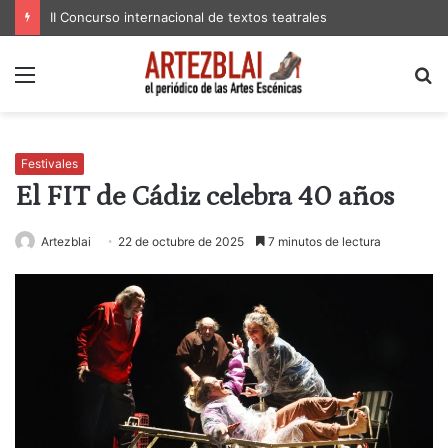
II Concurso internacional de textos teatrales
Menú
B
p
Festivales
El FIT de Cádiz celebra 40 años
Artezblai
22 de octubre de 2025
7 minutos de lectura