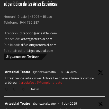
Hernani, 9 bajo | 48003 – Bilbao
Teléfono: 944 795 287
Dirección:
direccion@artezblai.com
Redacción:
artez@artezblai.com
Publicidad:
difusion@artezblai.com
Editorial:
editorial@artezblai.com
Síguenos en Twitter
ar
Artezblai Teatro
@artezblaiteatro
·
5 Jun 2025
El festival de artes vivas Arbola Fest lleva a Iruña la cultura
arbórea.
#arbolafest
@Pamplona_ayto
Twitter
ar
Artezblai Teatro
@artezblaiteatro
·
4 Jun 2025