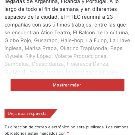
llegadas de Argentina, FRancia y Portugal. A lo
largo de todo el fin de semana y en diferentes
espacios de la ciudad, el FITEC reurinrá a 23
compañías con sus últimos trabajos, entre las que
se encuentran Ático Teatro, El Balcon de la c/ Luna,
Globo Rojo, Gusarapo, Hale-hop, La Fulop, La Llave
Inglesa, Marisa Prada, Okarino Trapisonda, Pepe
Viyuela, Riky López, Volarte Producciones,
Bambalua, Dpaso danza, Hojarasca Danza,
Gaitzerdi, Senza Tempo, Legend Especialistas,
Artea, Circo Caracol, Nany Cogorno, Bica Teatro y
Mostrar más
Dunia Hedreville y Silvina Cabeza.
Además, la organización ha preparado una serie de
actividades paralelas, como los cursos destinados
a actores y profesionales del medio y en los que se
Deja una respuesta
pretende fomentar el crecimiento de artistas multi-
disciplinares y su formación en la técnicas, modos,
Tu dirección de correo electrónico no será publicada.
Los campos
obligatorios están marcados con
*
y conocimientos necesarios, en todas las áreas: