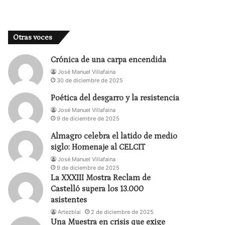
Otras voces
Crónica de una carpa encendida
José Manuel Villafaina
30 de diciembre de 2025
Poética del desgarro y la resistencia
José Manuel Villafaina
9 de diciembre de 2025
Almagro celebra el latido de medio
siglo: Homenaje al CELCIT
José Manuel Villafaina
9 de diciembre de 2025
La XXXIII Mostra Reclam de
Castelló supera los 13.000
asistentes
Artezblai
2 de diciembre de 2025
Una Muestra en crisis que exige