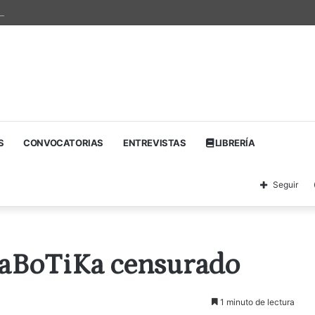
a da el salto a Barcelona y Madrid y firma su edición más ambiciosa en Z
S
CONVOCATORIAS
ENTREVISTAS
LIBRERÍA
Seguir
LaBoTiKa censurado
1 minuto de lectura