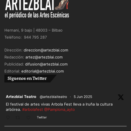
Hernani, 9 bajo | 48003 – Bilbao
Teléfono: 944 795 287
Dirección:
direccion@artezblai.com
Redacción:
artez@artezblai.com
Publicidad:
difusion@artezblai.com
Editorial:
editorial@artezblai.com
Síguenos en Twitter
ar
Artezblai Teatro
@artezblaiteatro
·
5 Jun 2025
El festival de artes vivas Arbola Fest lleva a Iruña la cultura
arbórea.
#arbolafest
@Pamplona_ayto
Twitter