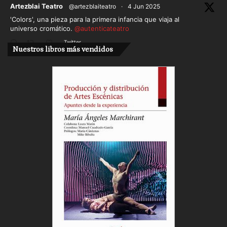
ar
Artezblai Teatro
@artezblaiteatro
·
4 Jun 2025
'Colors', una pieza para la primera infancia que viaja al
universo cromático.
@autenticateatro
Twitter
Nuestros libros más vendidos
Cargar más