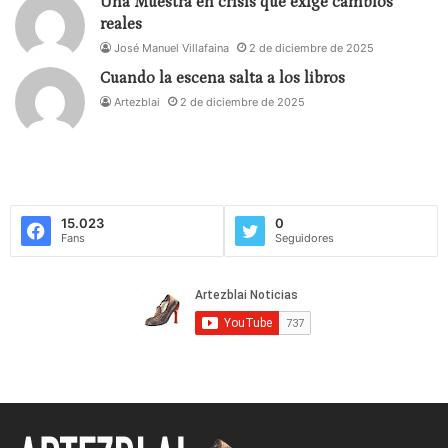
Una Muestra en crisis que exige cambios
reales
José Manuel Villafaina
2 de diciembre de 2025
Cuando la escena salta a los libros
Artezblai
2 de diciembre de 2025
15.023
0
Fans
Seguidores