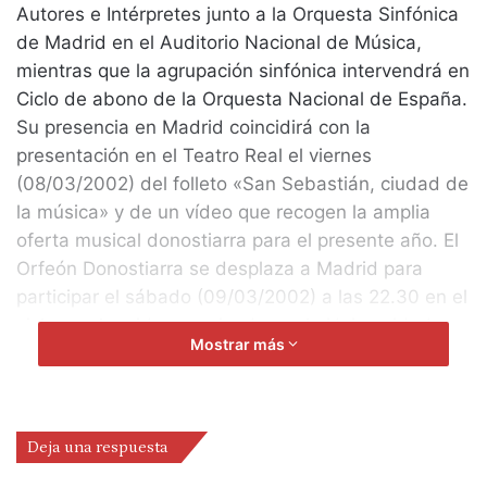
Autores e Intérpretes junto a la Orquesta Sinfónica
de Madrid en el Auditorio Nacional de Música,
mientras que la agrupación sinfónica intervendrá en
Ciclo de abono de la Orquesta Nacional de España.
Su presencia en Madrid coincidirá con la
presentación en el Teatro Real el viernes
(08/03/2002) del folleto «San Sebastián, ciudad de
la música» y de un vídeo que recogen la amplia
oferta musical donostiarra para el presente año. El
Orfeón Donostiarra se desplaza a Madrid para
participar el sábado (09/03/2002) a las 22.30 en el
ciclo que ha sido organizado por la Universidad
Mostrar más
Autónoma de Madrid y que está dedicado en esta
ocasión a Carl Orff en el vigésimo aniversario de su
muerte. Para conmemorar esa fecha el coro y la
orquesta madrileña interpretarán «Carmina Burana»
Deja una respuesta
bajo la dirección de Ondrej Lenard y con la