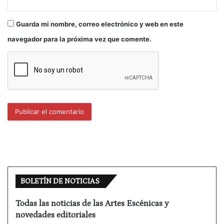
periodista Iñaki Gabilondo, contará con la presencia
de la Consejera de Cultura del Gobierno Vasco,
Guarda mi nombre, correo electrónico y web en este
Miren Azkarate, del Diputado General de Gipuzkoa,
Román Sudupe, y del alcalde de Donostia-San
navegador para la próxima vez que comente.
Sebastián, Odón Elorza.
BOLETÍN DE NOTICIAS
Todas las noticias de las Artes Escénicas y
novedades editoriales