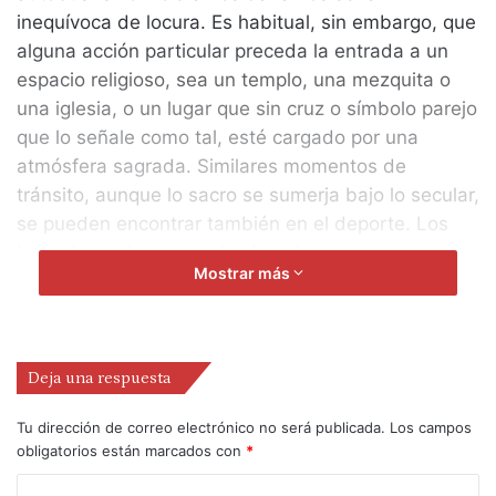
inequívoca de locura. Es habitual, sin embargo, que
alguna acción particular preceda la entrada a un
espacio religioso, sea un templo, una mezquita o
una iglesia, o un lugar que sin cruz o símbolo parejo
que lo señale como tal, esté cargado por una
atmósfera sagrada. Similares momentos de
tránsito, aunque lo sacro se sumerja bajo lo secular,
se pueden encontrar también en el deporte. Los
luchadores de zumo o los jugadores
Mostrar más
neozelandeses de rugby, son ejemplos fácilmente
reconocibles. Pero también los protagonizan
jugadores de cualquier deporte que saben que
necesitan cierta transformación antes de saltar a la
Deja una respuesta
cancha, donde intentarán llevar su límite más allá
de donde el entrenamiento lo dejó. Deportistas que
Tu dirección de correo electrónico no será publicada.
Los campos
obligatorios están marcados con
*
calientan de una forma particular, que se visten
siguiendo siempre el mismo orden, que realizan