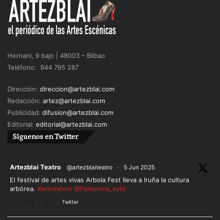
Hernani, 9 bajo | 48003 – Bilbao
Teléfono: 944 795 287
Dirección:
direccion@artezblai.com
Redacción:
artez@artezblai.com
Publicidad:
difusion@artezblai.com
Editorial:
editorial@artezblai.com
Síguenos en Twitter
ar
Artezblai Teatro
@artezblaiteatro
·
5 Jun 2025
El festival de artes vivas Arbola Fest lleva a Iruña la cultura
arbórea.
#arbolafest
@Pamplona_ayto
Twitter