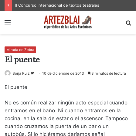
II Concurso internacional de textos teatrales
Menú
B
p
Mirada de Zebra
El puente
Follow
Borja Ruiz
10 de diciembre de 2013
3 minutos de lectura
on
El puente
Twitter
No es común realizar ningún acto especial cuando
entramos en el baño. Ni cuando entramos en la
cocina, en la sala de estar o el ascensor. Tampoco
cuando cruzamos la puerta de un bar o un
autobús. Si lo hiciéramos daríamos señal