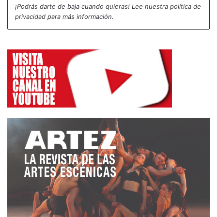
¡Podrás darte de baja cuando quieras! Lee nuestra
política de
no transita por ese puente simbólico que lo
privacidad
para más información.
conduce de una presencia cotidiana a una
extracotidiana. Me da la impresión de que antes de
empezar ya ha achicado sus límites expresivos,
como si hubiese renunciado a la infinitud del lienzo
en blanco que debería ser su cuerpo, quedando
abocado a pintar sobre un cuadro que ya está
esbozado.
Curiosamente, hay una obra de Zeami, figura
primordial del teatro Noh, donde se describe un
puente sobre el cual órbita toda la historia, y que
separa el mundo de los vivos del nirvana: «Este
puente no fue construido por manos humanas sino
divinas, además está cubierto de musgo
resbaladizo. El valle que separa ambos mundos
tiene miles de metros de profundidad y el corazón