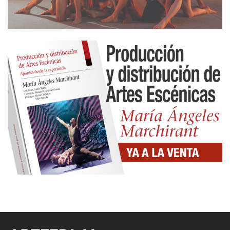
se estremece con sólo oír el rugido de la cascada
que cae al fondo del valle». Una descripción que
puede jugar a ser la trasposición poética de ese rito
de paso del que hablamos.
Evidentemente, ese puente que el actor construye
no es una elaboración divina como el de Zeami. Es
un simple acto humano, a veces tan sencillo que
pasa desapercibido. Un calentamiento, un canto,
un estiramiento. Algo incluso más sencillo como un
cambio de ropa que implique algo más que un
desvestirse. Algo que incite a colgar
metafóricamente lo que nos cubre en el día a día.
Construir, en definitiva, un puente de acción que
nos conduzca a una orilla donde se desvanezca la
memoria de esa otra orilla, la de la vida cotidiana.