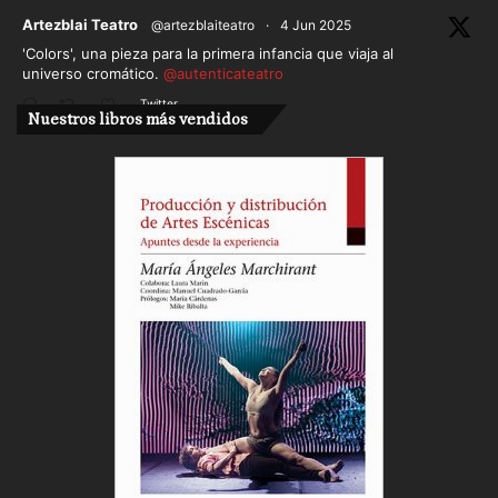
ar
Artezblai Teatro
@artezblaiteatro
·
4 Jun 2025
'Colors', una pieza para la primera infancia que viaja al
universo cromático.
@autenticateatro
Twitter
Nuestros libros más vendidos
Cargar más