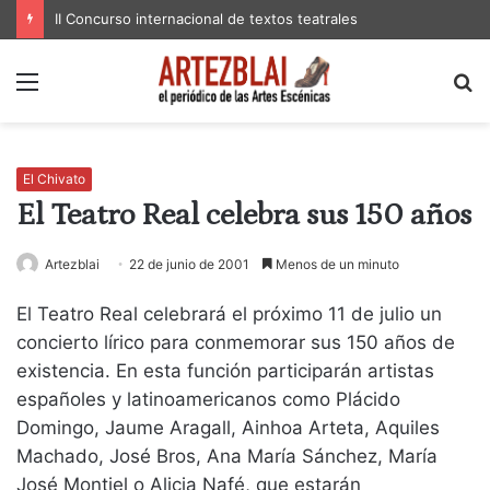
II Concurso internacional de textos teatrales
Menú
B
p
El Chivato
El Teatro Real celebra sus 150 años
Artezblai
22 de junio de 2001
Menos de un minuto
El Teatro Real celebrará el próximo 11 de julio un
concierto lírico para conmemorar sus 150 años de
existencia. En esta función participarán artistas
españoles y latinoamericanos como Plácido
Domingo, Jaume Aragall, Ainhoa Arteta, Aquiles
Machado, José Bros, Ana María Sánchez, María
José Montiel o Alicia Nafé, que estarán