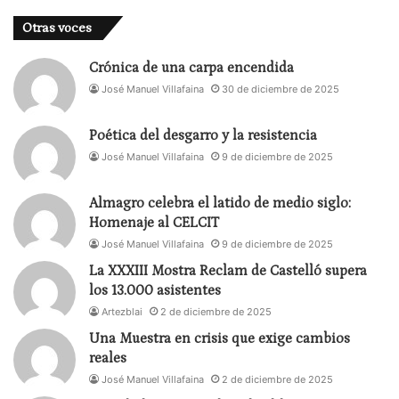
Otras voces
Crónica de una carpa encendida
José Manuel Villafaina
30 de diciembre de 2025
Poética del desgarro y la resistencia
José Manuel Villafaina
9 de diciembre de 2025
Almagro celebra el latido de medio siglo:
Homenaje al CELCIT
José Manuel Villafaina
9 de diciembre de 2025
La XXXIII Mostra Reclam de Castelló supera
los 13.000 asistentes
Artezblai
2 de diciembre de 2025
Una Muestra en crisis que exige cambios
reales
José Manuel Villafaina
2 de diciembre de 2025