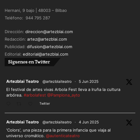
Hernani, 9 bajo | 48003 – Bilbao
Teléfono: 944 795 287
Dirección:
direccion@artezblai.com
Redacción:
artez@artezblai.com
Publicidad:
difusion@artezblai.com
Editorial:
editorial@artezblai.com
Síguenos en Twitter
ar
Artezblai Teatro
@artezblaiteatro
·
5 Jun 2025
El festival de artes vivas Arbola Fest lleva a Iruña la cultura
arbórea.
#arbolafest
@Pamplona_ayto
Twitter
ar
Artezblai Teatro
@artezblaiteatro
·
4 Jun 2025
'Colors', una pieza para la primera infancia que viaja al
universo cromático.
@autenticateatro