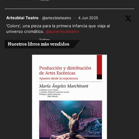
ar
Artezblai Teatro
@artezblaiteatro
·
4 Jun 2025
'Colors', una pieza para la primera infancia que viaja al
universo cromático.
@autenticateatro
Twitter
Nuestros libros más vendidos
Cargar más