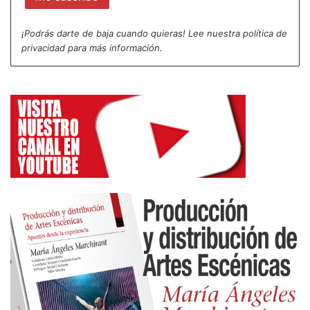
personas que como
perros
se comportan”.
¡Podrás darte de baja cuando quieras! Lee nuestra
política de
Y recordé la identidad, los mitos y la cultura en
privacidad
para más información.
“Oskara”
de Kukai dantza.
Me quedo con los tres minutos de belleza excelsior
de Alberto Jo Lee en una magnífica interpretación
de una coreografía extrema dentro del trasgesor
espectáculo de Teatro En Vilo titulado
“Man Up”
.
La carne y la pulsión sexual salvaje e insaciable en
“Celestina infernal”
de Corsario Teatro.
La personalidad, la determinación, la valentía de la
“Antígona oriental”
de Volker Lösch marcan una
época escrita con la sangre del dolor.
Época superada por el elixir de la poesía de
“El