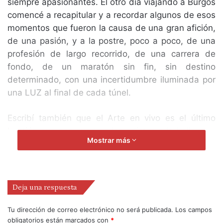
siempre apasionantes. El otro día viajando a Burgos
comencé a recapitular y a recordar algunos de esos
momentos que fueron la causa de una gran afición,
de una pasión, y a la postre, poco a poco, de una
profesión de largo recorrido, de una carrera de
fondo, de un maratón sin fin, sin destino
determinado, con una incertidumbre iluminada por
una LUZ al final de cada túnel.
Escribí también que el Arte en vivo es el último
bastión que nos queda a los adictos a la belleza, a
Mostrar más
los dependientes del pensamiento crítico, a los
abducidos por la creación y por la magia. Eso que
sustenta a los soñadores impenitentes, a los
creyentes inmaculados de lo efímero, de lo fatuo,
Deja una respuesta
de lo imperceptible, de la energía. A los
enloquecidos por la sutileza, el susurro y la
Tu dirección de correo electrónico no será publicada.
Los campos
obligatorios están marcados con
*
delicadeza. Funambulistas de la vida, sin arnés y