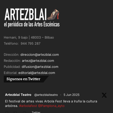
descubierto a lo largo de esta carrera sin parangón,
cada uno de ellos, por sí mismos, por sí solos
justifican una sonrisa, una reflexión, una vocación,
una pasión y una vida.
Y todo ello, TODO está en ti.
Hernani, 9 bajo | 48003 – Bilbao
Teléfono: 944 795 287
Dirección:
direccion@artezblai.com
Redacción:
artez@artezblai.com
Publicidad:
difusion@artezblai.com
Editorial:
editorial@artezblai.com
Síguenos en Twitter
ar
Artezblai Teatro
@artezblaiteatro
·
5 Jun 2025
El festival de artes vivas Arbola Fest lleva a Iruña la cultura
arbórea.
#arbolafest
@Pamplona_ayto
Twitter