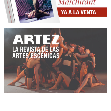
desguace de las musas”
de La Zaranda o por la
magia y el duende de
“El sueño de una noche de
verano”
en el Parque Cristina Enea en el marco de
la Capital Cultural Europa Donostia 2016.
Porque ser felices depende de nosotros mismos,
de superar nuestros miedos y nuestras limitaciones
nos cuentan en
“Losers”
Aitziber Garmendia y Jon
Plazaola. Al fin y al cabo, una comedia no deja de
ser una tragedia con más tiempo, parafraseando a
Woody Allen. Y citando a Chejov:
“el humor, la risa
pueden brotar del más oscuro y triste fango,
coloreando la existencia y llenándola de luz”
. Que
no falte la risa, sigamos riéndonos.
Cada momento que rememoré a lo largo de ese
viaje, cada píldora artística, cada territorio