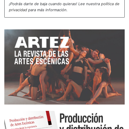
¡Podrás darte de baja cuando quieras! Lee nuestra
política de
genera consternación porque considero el teatro un
privacidad
para más información.
campo contracultura, de resistencia, al servicio del
desarrollo y reconocimiento de lo más profundo del
ser humano y de intenciones completamente
humanistas. Lo que, por supuesto, no significa que
sea la única visión posible y mucho menos la
verdadera. En cambio. La publicidad, el mercadeo
y el capitalismo van en contravía.
Quizá lo que se encuentra de fondo en mi reflexión
es la inquietud respecto a cómo generar
estrategias de difusión para aquellos proyectos
teatrales que se encuentran por fuera de la lógica
de la publicidad, del mercadeo y de la ferocidad de
un sistema capitalista que insiste en definirnos
como consumidores en vez de personas. ¿Qué
podemos inventarnos y como liberarnos de esa