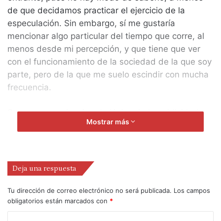
de que decidamos practicar el ejercicio de la
especulación. Sin embargo, sí me gustaría
mencionar algo particular del tiempo que corre, al
menos desde mi percepción, y que tiene que ver
con el funcionamiento de la sociedad de la que soy
parte, pero de la que me suelo escindir con mucha
frecuencia.
Se trata pues de cómo la lógica de la publicidad se
Mostrar más
ha inmiscuido en campos en los que no debería
tener tanto protagonismo. Y me refiero al campo de
la política y al campo del teatro. Y digo, que no
debería tener tanto protagonismo porque la
Deja una respuesta
publicidad tiene la capacidad de ocultarnos lo
importante y de mostrarnos lo irrelevante, y, por
Tu dirección de correo electrónico no será publicada.
Los campos
obligatorios están marcados con
*
ejemplo, logra persuadirnos para comprar algo que
parece un alimento, una caja de cereal súper-