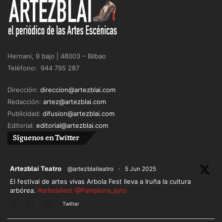
Hernani, 9 bajo | 48003 – Bilbao
Teléfono: 944 795 287
Dirección:
direccion@artezblai.com
Redacción:
artez@artezblai.com
Publicidad:
difusion@artezblai.com
Editorial:
editorial@artezblai.com
Síguenos en Twitter
ar
Artezblai Teatro
@artezblaiteatro
·
5 Jun 2025
El festival de artes vivas Arbola Fest lleva a Iruña la cultura
arbórea.
#arbolafest
@Pamplona_ayto
Twitter