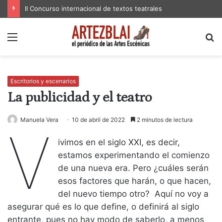
II Concurso internacional de textos teatrales
Menú
B
p
Escritorios y escenarios
La publicidad y el teatro
Manuela Vera
10 de abril de 2022
2 minutos de lectura
V
ivimos en el siglo XXI, es decir,
estamos experimentando el comienzo
de una nueva era. Pero ¿cuáles serán
esos factores que harán, o que hacen,
del nuevo tiempo otro? Aquí no voy a
asegurar qué es lo que define, o definirá al siglo
entrante, pues no hay modo de saberlo, a menos