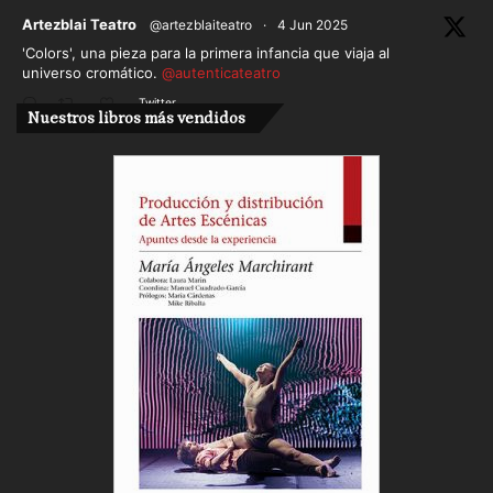
ar
Artezblai Teatro
@artezblaiteatro
·
4 Jun 2025
'Colors', una pieza para la primera infancia que viaja al
universo cromático.
@autenticateatro
Twitter
Nuestros libros más vendidos
Cargar más