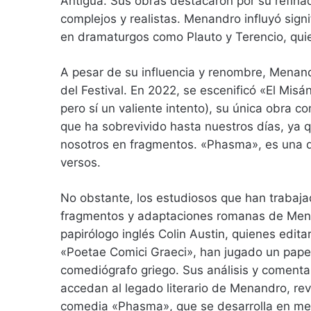
Antigua. Sus obras destacaron por su refinad
complejos y realistas. Menandro influyó sig
en dramaturgos como Plauto y Terencio, qu
A pesar de su influencia y renombre, Menandr
del Festival. En 2022, se escenificó «El Misá
pero sí un valiente intento), su única obra c
que ha sobrevivido hasta nuestros días, ya q
nosotros en fragmentos. «Phasma», es una d
versos.
No obstante, los estudiosos que han trabajad
fragmentos y adaptaciones romanas de Menan
papirólogo inglés Colin Austin, quienes edita
«Poetae Comici Graeci», han jugado un papel
comediógrafo griego. Sus análisis y comenta
accedan al legado literario de Menandro, re
comedia «Phasma», que se desarrolla en me