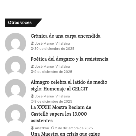
Otras voces
Crónica de una carpa encendida
José Manuel Villafaina
30 de diciembre de 2025
Poética del desgarro y la resistencia
José Manuel Villafaina
9 de diciembre de 2025
Almagro celebra el latido de medio
siglo: Homenaje al CELCIT
José Manuel Villafaina
9 de diciembre de 2025
La XXXIII Mostra Reclam de
Castelló supera los 13.000
asistentes
Artezblai
2 de diciembre de 2025
Una Muestra en crisis que exige