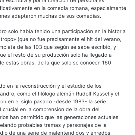
a escritura y por la creación de personajes
nificativamente en la comedia romana, especialmente
ienes adaptaron muchas de sus comedias.
o solo había tenido una participación en la historia
ntropo» (que no fue precisamente el hit del verano,
ompleta de las 103 que según se sabe escribió, y
ue el resto de su producción solo ha llegado a
e estas obras, de la que solo se conocen 160
o en la reconstrucción y el estudio de los
dro, como el filólogo alemán Rudolf Kassel y el
ron en el siglo pasado -desde 1983- la serie
 crucial en la comprensión de la obra del
rios han permitido que las generaciones actuales
velando probables tramas y personajes de la
dio de una serie de malentendidos y enredos