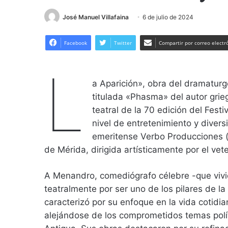
José Manuel Villafaina
6 de julio de 2024
Facebook
Twitter
Compartir por correo electr
L
a Aparición», obra del dramatur
titulada «Phasma» del autor gri
teatral de la 70 edición del Fest
nivel de entretenimiento y diver
emeritense Verbo Producciones (
de Mérida, dirigida artísticamente por el vete
A Menandro, comediógrafo célebre -que vivió
teatralmente por ser uno de los pilares de l
caracterizó por su enfoque en la vida cotidia
alejándose de los comprometidos temas polí