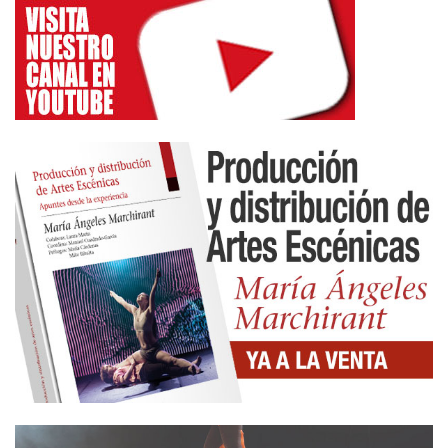
digo que hay que mover el cuerpo porque con la
edad uno se cansa más. Veo en la gente más joven
que está en la ISTA y lo sé porque sí conozco a
alguien, en este caso, a Natalia Tesone, que vienen
con tal expectativa que me hacen pensar en la mía
y me importa que tengan esa misma vivencia y
vibración energética, diría una vibración de un
espacio que es un espacio para quien hace teatro:
soñado. Es un paraíso, es un regalo. Yo creo que
siempre pienso en esto, es un regalo de Eugenio
Barba. La ideación, bueno, quienes la han
organizado desde el inicio, junto a Julia Varley. Es
un regalo.
Aquí lo tienes, lo tienes por 12 días encerrada en un
castillo. En Monte Moromoro (en Portugal) también
era un convento, pero todo destruido. Fue
maravilloso, no había nada, no había ni baños. Y