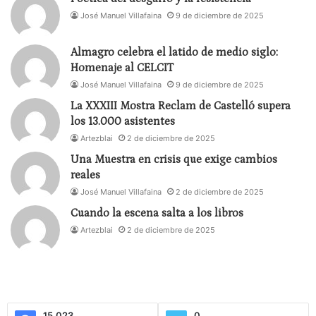
al libro, y no del libro a la práctica, entonces, es la
José Manuel Villafaina
9 de diciembre de 2025
posibilidad para quien quiere y puede venir o
experimentar esta aldea, de ver el renacimiento
Almagro celebra el latido de medio siglo:
cada vez que se hace una ISTA, del origen de una
Homenaje al CELCIT
teorización que parte de la escena, de la práctica a
José Manuel Villafaina
9 de diciembre de 2025
la teoría. Porque ha habido tanta dispersión de
La XXXIII Mostra Reclam de Castelló supera
antropología teatral y con eso yo me enojo. Lo
los 13.000 asistentes
importante es que no fue del libro al cuerpo,
Artezblai
2 de diciembre de 2025
entonces al pasar del libro al cuerpo, yo me enojo
Una Muestra en crisis que exige cambios
porque siento que hay una traición.
reales
José Manuel Villafaina
2 de diciembre de 2025
G: Hay algo que se pierde
Cuando la escena salta a los libros
AW
: Se pierden los principios. Se copia el ejercicio y
Artezblai
2 de diciembre de 2025
no se entienden los principios.
G: Justamente hablando de práctica, hablando de
los ejercicios, te quería preguntar: ¿Cómo te
cambió a ti en tu vida de actriz el encuentro con las
15.023
0