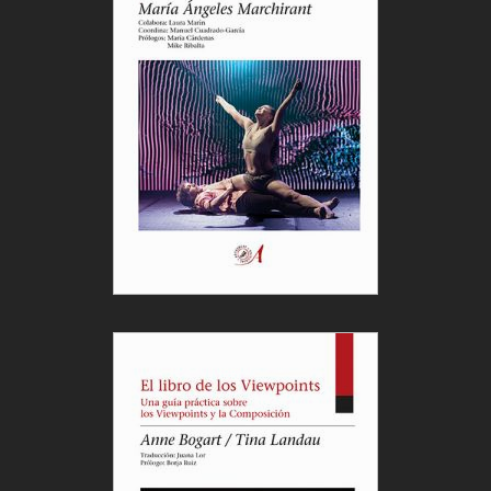
de la ISTA, el espectáculo es un momento, de una
línea o de un camino pedagógico, no es un punto
de llegada, es un punto de pasaje. Entonces, me
dio identidad como artista, como alguien que hace
teatro. Hago teatro cuando voy a una exposición y
veo los cuadros de Picasso, o cuando voy a ver una
película, la última de Nanni Moretti. O cuando voy a
ver una obra de teatro. Y me da identidad también
cuando estoy en sala y hago mi entrenamiento, o
enseño, o actúo, porque soy actriz, o cuando dirijo
también.
Entonces me dio todo un concepto, que tiene que
ver con un oficio y no con estar en escena haciendo
un espectáculo, que mas bien tiene que ver con un
ego que se satisface porque hay una mirada del
otro y es mejor que diga que le gustó, porque si no
me voy a ir triste. Me dio eso, me dio como diría