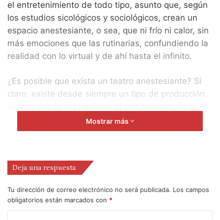
el entretenimiento de todo tipo, asunto que, según
los estudios sicológicos y sociológicos, crean un
espacio anestesiante, o sea, que ni frío ni calor, sin
más emociones que las rutinarias, confundiendo la
realidad con lo virtual y de ahí hasta el infinito.
¿Es posible que exista un teatro anestesiante? Sí
claro, existe desde siempre un tipo de producción
que va desde el buenismo al culturalismo, de lo
clásico a lo contemporáneo que deriva la atención
Mostrar más
hacia temas líquidos, que crea una sensación de
burbuja en las salas que intenta aislarse de lo que
a la sociedad le interesa más. Además, si
Deja una respuesta
contabilizamos todos los públicos que acuden cada
viernes a los teatros de la península ibérica que es
Tu dirección de correo electrónico no será publicada.
Los campos
mucho o al menos bastante desde el punto de
obligatorios están marcados con
*
vista de este cura que se dedica a predicar siempre