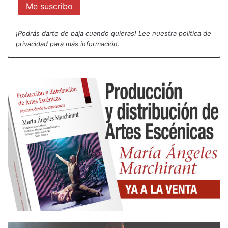
pero sigue apoyándose en una noción patriótica
que una vez que vi esta obra en japonés, fue la
¡Podrás darte de baja cuando quieras! Lee nuestra
política de
única que, descontextualizada de patriotismo y
privacidad
para más información.
españolidad, me pareció sugerente y bastante más
compresible. Es que, en todo, mi postura es que el
punto de vista me parece sustancial. Se verá en
temporada, en un escenario más grande y seguro
que ganará el empaque de la escenografía y toda
la puesta en escena.
Del Festival de Mérida en Madrid, hemos visto dos
montajes, un “Coriolano” de Shakespeare, con
mucha garra, pero sin acabar de establecer
ninguna opción que haga comprender el contexto,
aunque tiene ambición en su puesta en escena,
quizás muy física, incluso diría que en varios
pasajes roza un cierto regodeo en la violencia. La