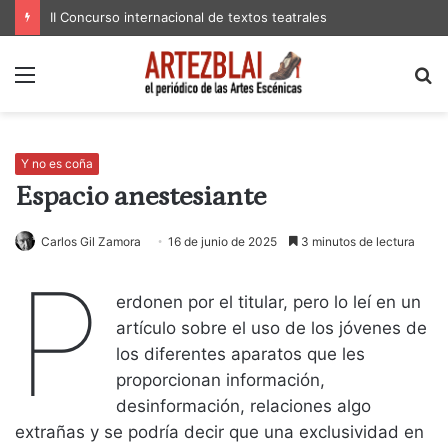
II Concurso internacional de textos teatrales
Menú
B
p
Y no es coña
Espacio anestesiante
Carlos Gil Zamora
16 de junio de 2025
3 minutos de lectura
P
erdonen por el titular, pero lo leí en un
artículo sobre el uso de los jóvenes de
los diferentes aparatos que les
proporcionan información,
desinformación, relaciones algo
extrañas y se podría decir que una exclusividad en