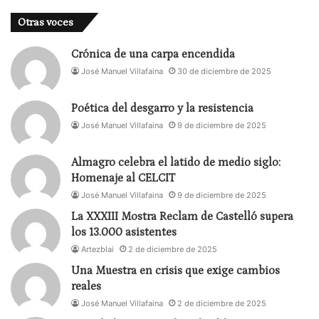
esta tarde-noche a los Max.
Otras voces
Crónica de una carpa encendida
José Manuel Villafaina
30 de diciembre de 2025
Poética del desgarro y la resistencia
José Manuel Villafaina
9 de diciembre de 2025
Almagro celebra el latido de medio siglo:
Homenaje al CELCIT
José Manuel Villafaina
9 de diciembre de 2025
La XXXIII Mostra Reclam de Castelló supera
los 13.000 asistentes
Artezblai
2 de diciembre de 2025
Una Muestra en crisis que exige cambios
reales
José Manuel Villafaina
2 de diciembre de 2025