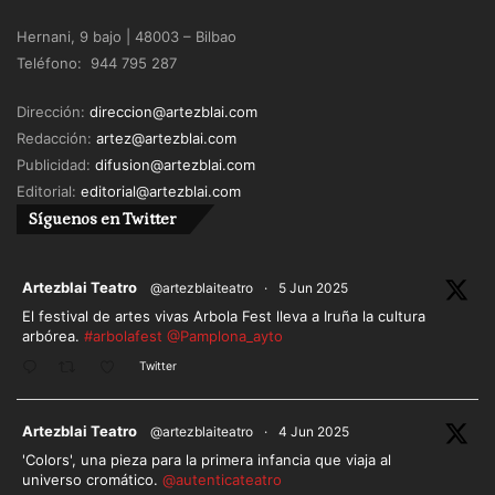
Hernani, 9 bajo | 48003 – Bilbao
Teléfono: 944 795 287
Dirección:
direccion@artezblai.com
Redacción:
artez@artezblai.com
Publicidad:
difusion@artezblai.com
Editorial:
editorial@artezblai.com
Síguenos en Twitter
ar
Artezblai Teatro
@artezblaiteatro
·
5 Jun 2025
El festival de artes vivas Arbola Fest lleva a Iruña la cultura
arbórea.
#arbolafest
@Pamplona_ayto
Twitter
ar
Artezblai Teatro
@artezblaiteatro
·
4 Jun 2025
'Colors', una pieza para la primera infancia que viaja al
universo cromático.
@autenticateatro