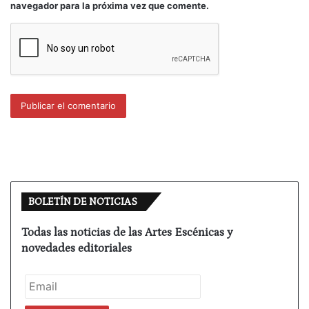
navegador para la próxima vez que comente.
coproducciones o producciones privadas. Toda la
gama de lo que el sistema de producción híbrido
nos puede ofrecer. Por ello voy a hacer una
referencias superficiales sobre algunas de ellas,
que no mencionaré ni por orden cronológico ni de
importancia, sino de manera aleatoria y por motivos
que tienen que ver con mi propia mismidad. Por
ejemplo, el Festival Hispanoamericano del Siglo de
Oro, Clásicos en Alcalá (que ha cambiado el
iberoamericano por hispanoamericano, asunto que
nos parece significante), se inauguró oficialmente
BOLETÍN DE NOTICIAS
con una “Numancia” de Miguel de Cervantes en
versión y dirección de José Luis Alonso de Santos
Todas las noticias de las Artes Escénicas y
que en la entrada en una charla informal debía que
novedades editoriales
nunca había entendido esta obra y por eso le ha
metido mano par ver si la descifraba. Y la coloca en
un territorio de claridad en acciones y dicciones,