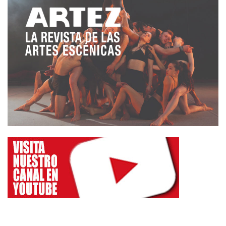
otra es una “Ifigenia” muy remodelada, es decir una
versión que es muy sugerente, con una mirada que
acaba siendo muy feminista, con un reparto muy
solvente y una puesta en escena algo mecánica,
pero que logra empatizar con la platea, algo no
desdeñable en esta crónica ligera.
Como ven, relato tres obras de primer nivel, te
gusten o no, se trata de elecciones que inciden en
un tipo de propuestas en el que la “percha”, el texto
de origen es magnificente y su aproximación en
estos tres casos es suficientemente eficaz para
atender a los públicos actuales. Y en estos casos
no entiendo sean anestesiantes. He visto más,
hasta textos contemporáneos o danzas de primer
nivel, pero será para otra ocasión, por hoy ya vale,
salgo ahora mismo hacia Pamplona para asistir