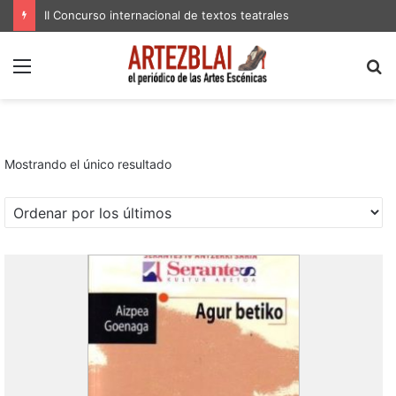
II Concurso internacional de textos teatrales
Menú
B
p
Mostrando el único resultado