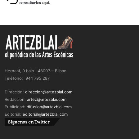
consultarlos
aquí.
Hernani, 9 bajo | 48003 – Bilbao
Teléfono: 944 795 287
Dirección:
direccion@artezblai.com
Redacción:
artez@artezblai.com
Publicidad:
difusion@artezblai.com
Editorial:
editorial@artezblai.com
Síguenos en Twitter