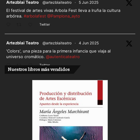
ar
Artezblai Teatro
@artezblaiteatro
·
5 Jun 2025
El festival de artes vivas Arbola Fest lleva a Iruña la cultura
arbórea.
#arbolafest
@Pamplona_ayto
Twitter
ar
Artezblai Teatro
@artezblaiteatro
·
4 Jun 2025
'Colors', una pieza para la primera infancia que viaja al
universo cromático.
@autenticateatro
Twitter
Nuestros libros más vendidos
Cargar más