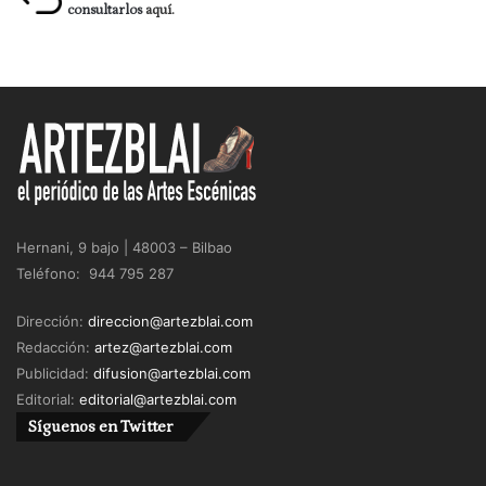
consultarlos
aquí.
Hernani, 9 bajo | 48003 – Bilbao
Teléfono: 944 795 287
Dirección:
direccion@artezblai.com
Redacción:
artez@artezblai.com
Publicidad:
difusion@artezblai.com
Editorial:
editorial@artezblai.com
Síguenos en Twitter