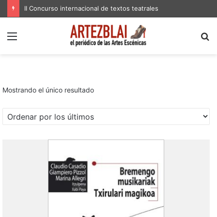
II Concurso internacional de textos teatrales
Menú
B
p
Mostrando el único resultado