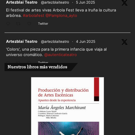
ar
Artezblai Teatro
@artezblaiteatro
·
5 Jun 2025
El festival de artes vivas Arbola Fest lleva a Iruña la cultura
arbórea.
#arbolafest
@Pamplona_ayto
Twitter
ar
Artezblai Teatro
@artezblaiteatro
·
4 Jun 2025
'Colors', una pieza para la primera infancia que viaja al
universo cromático.
@autenticateatro
Twitter
Nuestros libros más vendidos
Cargar más