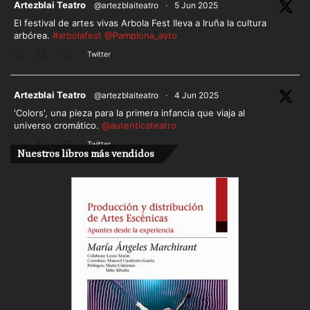
ar
Artezblai Teatro
@artezblaiteatro
·
5 Jun 2025
El festival de artes vivas Arbola Fest lleva a Iruña la cultura
arbórea.
#arbolafest
@Pamplona_ayto
Twitter
ar
Artezblai Teatro
@artezblaiteatro
·
4 Jun 2025
'Colors', una pieza para la primera infancia que viaja al
universo cromático.
@autenticateatro
Twitter
Nuestros libros más vendidos
Cargar más