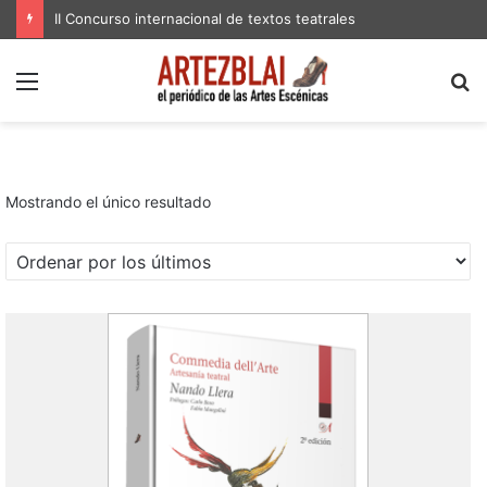
II Concurso internacional de textos teatrales
Menú
B
p
Mostrando el único resultado