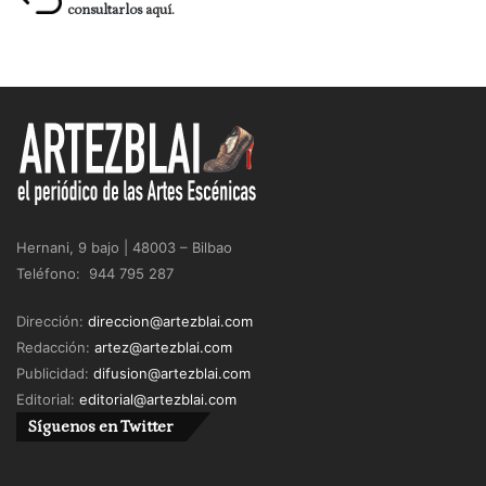
consultarlos
aquí.
Hernani, 9 bajo | 48003 – Bilbao
Teléfono: 944 795 287
Dirección:
direccion@artezblai.com
Redacción:
artez@artezblai.com
Publicidad:
difusion@artezblai.com
Editorial:
editorial@artezblai.com
Síguenos en Twitter