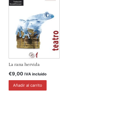
eda
La rana hervida
€
9,00
IVA incluido
Añadir al carrito