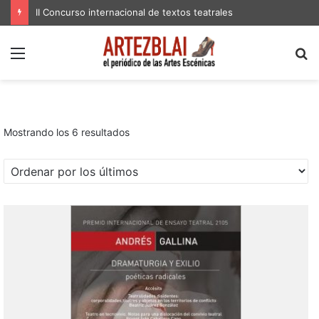
II Concurso internacional de textos teatrales
Menú
B
p
Ordenado
Mostrando los 6 resultados
por
los
últimos