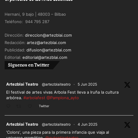
Hernani, 9 bajo | 48003 – Bilbao
Teléfono: 944 795 287
Dirección:
direccion@artezblai.com
Redacción:
artez@artezblai.com
Publicidad:
difusion@artezblai.com
Editorial:
editorial@artezblai.com
Síguenos en Twitter
ar
Artezblai Teatro
@artezblaiteatro
·
5 Jun 2025
El festival de artes vivas Arbola Fest lleva a Iruña la cultura
arbórea.
#arbolafest
@Pamplona_ayto
Twitter
ar
Artezblai Teatro
@artezblaiteatro
·
4 Jun 2025
'Colors', una pieza para la primera infancia que viaja al
universo cromático.
@autenticateatro