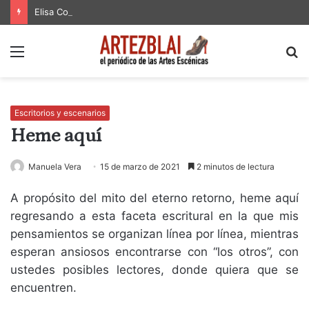
Elisa Coll vuelve con el monólogo ‘Gloria’, una vuelta a sus orígenes
Menú
B
p
Escritorios y escenarios
Heme aquí
Manuela Vera
15 de marzo de 2021
2 minutos de lectura
A propósito del mito del eterno retorno, heme aquí
regresando a esta faceta escritural en la que mis
pensamientos se organizan línea por línea, mientras
esperan ansiosos encontrarse con “los otros”, con
ustedes posibles lectores, donde quiera que se
encuentren.