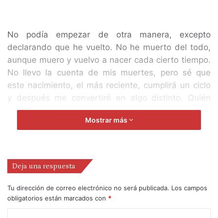
No podía empezar de otra manera, excepto
declarando que he vuelto. No he muerto del todo,
aunque muero y vuelvo a nacer cada cierto tiempo.
No llevo la cuenta de mis muertes, pero sé que
este nacimiento, el más reciente, cumplirá un ciclo
y después me convertiré en algo distinto. Quién
sabe en qué.
Mostrar más
Heme aquí retornando, siendo la misma y al mismo
tiempo otra.
Deja una respuesta
Sí, los trayectos misteriosos de la vida me llevaron
por círculos y triángulos, por cuadrados y enredos,
Tu dirección de correo electrónico no será publicada.
Los campos
por bifurcaciones. Y después de unas vueltas por
obligatorios están marcados con
*
aquí y por allá, otra vez regreso a este espacio