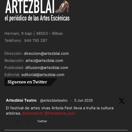
Hernani, 9 bajo | 48003 – Bilbao
Teléfono: 944 795 287
Dirección:
direccion@artezblai.com
Redacción:
artez@artezblai.com
Publicidad:
difusion@artezblai.com
Editorial:
editorial@artezblai.com
Síguenos en Twitter
ar
Artezblai Teatro
@artezblaiteatro
·
5 Jun 2025
El festival de artes vivas Arbola Fest lleva a Iruña la cultura
arbórea.
#arbolafest
@Pamplona_ayto
Twitter