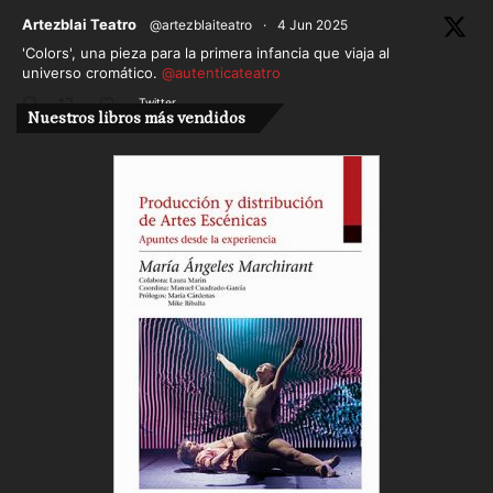
ar
Artezblai Teatro
@artezblaiteatro
·
4 Jun 2025
'Colors', una pieza para la primera infancia que viaja al
universo cromático.
@autenticateatro
Twitter
Nuestros libros más vendidos
Cargar más