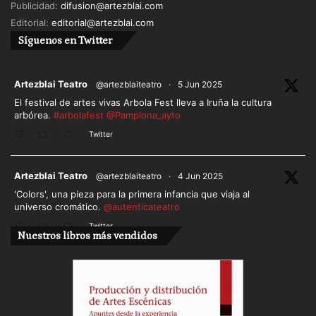
Publicidad:
difusion@artezblai.com
Editorial:
editorial@artezblai.com
Síguenos en Twitter
ar
Artezblai Teatro
@artezblaiteatro
·
5 Jun 2025
El festival de artes vivas Arbola Fest lleva a Iruña la cultura
arbórea.
#arbolafest
@Pamplona_ayto
Twitter
ar
Artezblai Teatro
@artezblaiteatro
·
4 Jun 2025
'Colors', una pieza para la primera infancia que viaja al
universo cromático.
@autenticateatro
Twitter
Nuestros libros más vendidos
Cargar más