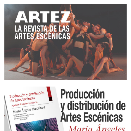
como el cierre de un acto simbólico que me invita a
reflexionar y, ¡cómo no!, a aplaudir a este lugar de
La Mancha de cuyo nombre ya no podré
olvidarme».
V
illafaina, además de agradecer a autoridades y
organizadores su reconocimiento, nombró
especialmente a Luis Molina, director del Centro
Latinoamericano de Creación e Investigación
Teatral (CELCIT), diciendo: «fue quien tuvo a bien
proponerme para este honor. Molina es una figura
insustituible en las Artes Escénicas, dejando una
huella imborrable tanto en América como en
España, organizando festivales y encuentros
teatrales con pasión y visión. Soy testigo, desde
que fundó la Federación de Festivales de Teatro de
América en 1970»