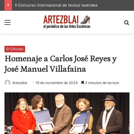
II Concurso internacional de textos teatrales
Menú
B
p
El Chivato
Homenaje a Carlos José Reyes y
José Manuel Villafaina
Artezblai
19 de noviembre de 2024
3 minutos de lectura