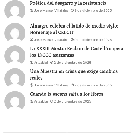
Poética del desgarro y la resistencia
José Reyes: «No puedo dejar de expresar el honor
José Manuel Villafaina
9 de diciembre de 2025
que siento al compartir, aunque sea de manera
póstuma, este homenaje con Carlos José Reyes,
Almagro celebra el latido de medio siglo:
quien nos dejó el mes pasado. Reyes fue un
Homenaje al CELCIT
intelectual colombiano reconocido, un pilar de la
José Manuel Villafaina
9 de diciembre de 2025
dramaturgia latinoamericana. Tuve el privilegio de
La XXXIII Mostra Reclam de Castelló supera
compartir interesantes tertulias con él, tanto en el
los 13.000 asistentes
Festival Iberoamericano de Cádiz como en el
Artezblai
2 de diciembre de 2025
Festival Internacional de Teatro de Bogotá. Hoy,
Una Muestra en crisis que exige cambios
quiero pensar que Carlos José, desde el Parnaso,
reales
estará encantando a las musas con su infinita
José Manuel Villafaina
2 de diciembre de 2025
sabiduría teatral, iluminando, con la misma pasión
Cuando la escena salta a los libros
que lo caracterizó en vida, nuevos escenarios
Artezblai
2 de diciembre de 2025
celestiales. Su legado permanece entre nosotros,
eterno como el arte que tanto amó».
En la placa entregada por la alcaldesa Gema García