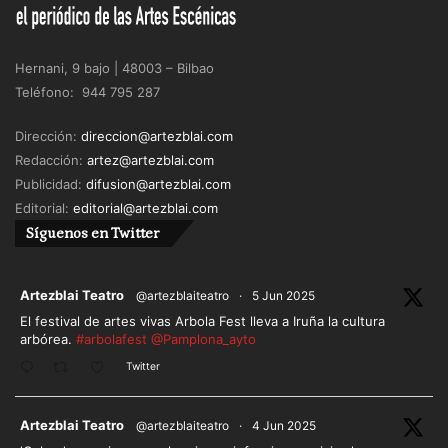
Hernani, 9 bajo | 48003 – Bilbao
Teléfono: 944 795 287
Dirección:
direccion@artezblai.com
Redacción:
artez@artezblai.com
Publicidad:
difusion@artezblai.com
Editorial:
editorial@artezblai.com
Síguenos en Twitter
ar
Artezblai Teatro
@artezblaiteatro
·
5 Jun 2025
El festival de artes vivas Arbola Fest lleva a Iruña la cultura
arbórea.
#arbolafest
@Pamplona_ayto
Twitter
ar
Artezblai Teatro
@artezblaiteatro
·
4 Jun 2025