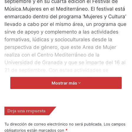
septiembre y en su cuarta edición el Festival de
Música.Mujeres en el Mediterráneo. El festival está
enmarcado dentro del programa ‘Mujeres y Cultura’
llevado a cabo por el mismo área, un programa que
sirve de apoyo y complemento a las actividades
formativas, lúdicas y socioculturales desde la
perspectiva de género, que este Area de Mujer
realiza con el Centro Mediterráneo de la
Universidad de Granada y que se imparte del 16 al
21 de septiembre. Con estas actividades se
pretende un acercamiento de la mujer tanto como
Mostrar más
consumidoras y creadoras, a la cultura.
El festival tiene también como objetivo dar la
oportunidad a mujeres que hacen música en la
provincia de Granada, brindarles un escenario que
Deja una respuesta
les sirva de plataforma de lanzamiento junto a
nombres más reconocidos, este año es el turno de
Tu dirección de correo electrónico no será publicada.
Los campos
obligatorios están marcados con
*
dos grandes voces, la candidez jazzística de