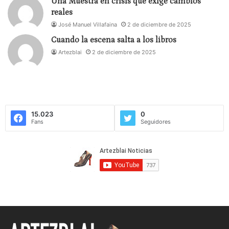
Una Muestra en crisis que exige cambios
reales
José Manuel Villafaina
2 de diciembre de 2025
Cuando la escena salta a los libros
Artezblai
2 de diciembre de 2025
15.023
0
Fans
Seguidores