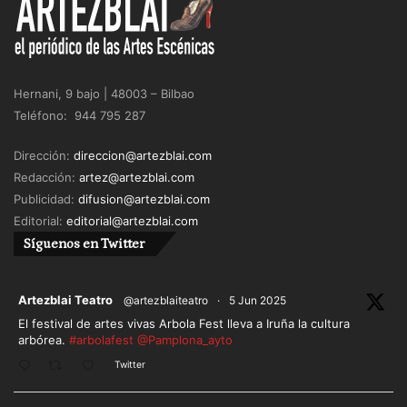
Hernani, 9 bajo | 48003 – Bilbao
Teléfono: 944 795 287
Dirección:
direccion@artezblai.com
Redacción:
artez@artezblai.com
Publicidad:
difusion@artezblai.com
Editorial:
editorial@artezblai.com
Síguenos en Twitter
ar
Artezblai Teatro
@artezblaiteatro
·
5 Jun 2025
El festival de artes vivas Arbola Fest lleva a Iruña la cultura
arbórea.
#arbolafest
@Pamplona_ayto
Twitter