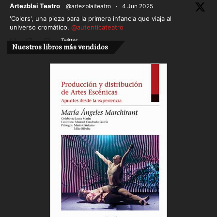
ar
Artezblai Teatro
@artezblaiteatro
·
4 Jun 2025
'Colors', una pieza para la primera infancia que viaja al
universo cromático.
@autenticateatro
Twitter
Nuestros libros más vendidos
Cargar más