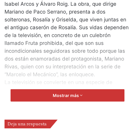
Isabel Arcos y Álvaro Roig. La obra, que dirige
Mariano de Paco Serrano, presenta a dos
solteronas, Rosalía y Griselda, que viven juntas en
el antiguo caserón de Rosalía. Sus vidas dependen
de la televisión, en concreto de un culebrón
llamado Fruta prohibida, del que son sus
incondicionales seguidoras sobre todo porque las
dos están enamoradas del protagonista, Mariano
Rivas, quien con su interpretación en la serie de
“Marcelo el Mecánico”, las enloquece.
La televisión se convierte en una especie de
semidiós que permite que sigan el sufrimiento y los
Mostrar más
obstáculos contra los que tiene que luchar “Marcelo
el Mecánico”. Pero llega el día en que poseídas por
un arrebato de pasión Rosalía y Griselda deciden
secuestrar a punta de pistola a Mariano Rivas y
Deja una respuesta
traerlo a su casa para obligarlo a interpretar “en