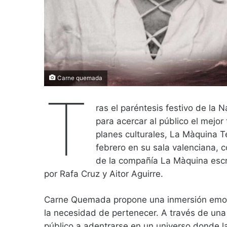
Carne quemada
T
ras el paréntesis festivo de la
para acercar al público el mejor 
planes culturales, La Màquina T
febrero en su sala valenciana, 
de la compañía La Màquina escri
por Rafa Cruz y Aitor Aguirre.
Carne Quemada propone una inmersión emocion
la necesidad de pertenecer. A través de una n
público a adentrarse en un universo donde la