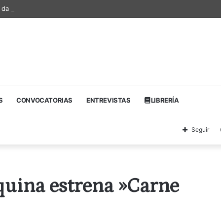
a da el salto a Barcelona y Madrid y firma su edición más ambiciosa en Z
S
CONVOCATORIAS
ENTREVISTAS
LIBRERÍA
Seguir
uina estrena »Carne