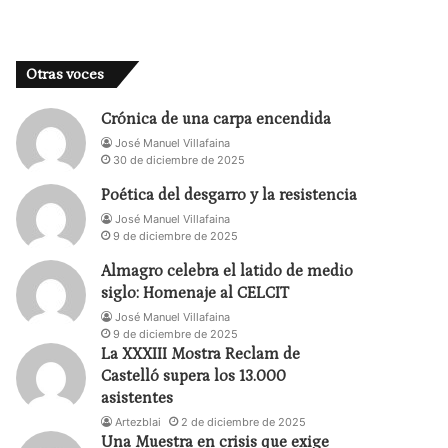
Otras voces
Crónica de una carpa encendida
José Manuel Villafaina
30 de diciembre de 2025
Poética del desgarro y la resistencia
José Manuel Villafaina
9 de diciembre de 2025
Almagro celebra el latido de medio
siglo: Homenaje al CELCIT
José Manuel Villafaina
9 de diciembre de 2025
La XXXIII Mostra Reclam de
Castelló supera los 13.000
asistentes
Artezblai
2 de diciembre de 2025
Una Muestra en crisis que exige