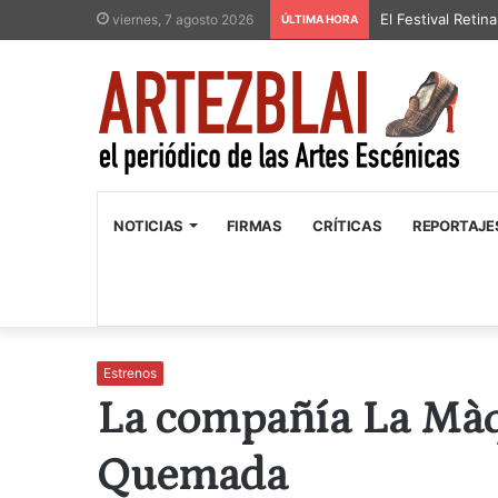
El Festival Retin
viernes, 7 agosto 2026
ÚLTIMA HORA
NOTICIAS
FIRMAS
CRÍTICAS
REPORTAJE
Estrenos
La compañía La Màq
Quemada