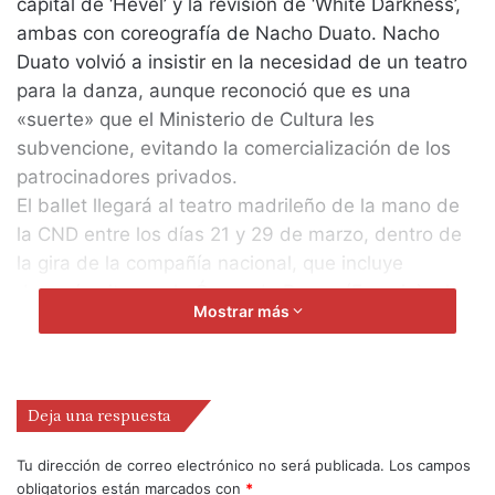
capital de ‘Hevel’ y la revisión de ‘White Darkness’,
ambas con coreografía de Nacho Duato. Nacho
Duato volvió a insistir en la necesidad de un teatro
para la danza, aunque reconoció que es una
«suerte» que el Ministerio de Cultura les
subvencione, evitando la comercialización de los
patrocinadores privados.
El ballet llegará al teatro madrileño de la mano de
la CND entre los días 21 y 29 de marzo, dentro de
la gira de la compañía nacional, que incluye
después citas en la Ópera de Rouen (Francia), el
Mostrar más
Teatro Cuyás de Las Palmas de Gran Canaria o
actuaciones en países como Alemania e Italia y la
visita de las ciudades españolas de Barcelona,
Valencia y Sagunto.
Deja una respuesta
Duato recordó que ‘Quinttet’ es una coreografía del
neoyorquino William Forsythe, que estrenó el Ballet
Tu dirección de correo electrónico no será publicada.
Los campos
obligatorios están marcados con
*
de Frankfurt en 1993 y que se presenta en España