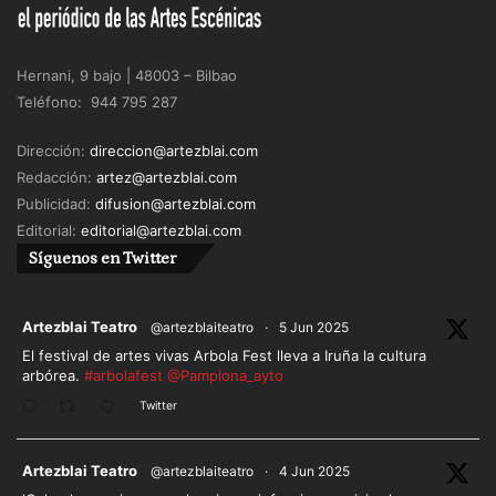
Hernani, 9 bajo | 48003 – Bilbao
Teléfono: 944 795 287
Dirección:
direccion@artezblai.com
Redacción:
artez@artezblai.com
Publicidad:
difusion@artezblai.com
Editorial:
editorial@artezblai.com
Síguenos en Twitter
ar
Artezblai Teatro
@artezblaiteatro
·
5 Jun 2025
El festival de artes vivas Arbola Fest lleva a Iruña la cultura
arbórea.
#arbolafest
@Pamplona_ayto
Twitter
ar
Artezblai Teatro
@artezblaiteatro
·
4 Jun 2025