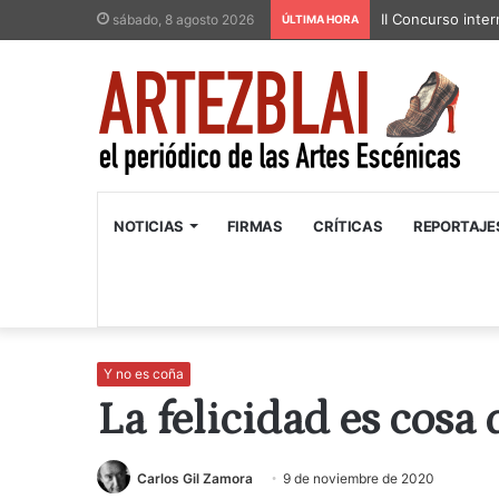
II Concurso inter
sábado, 8 agosto 2026
ÚLTIMA HORA
NOTICIAS
FIRMAS
CRÍTICAS
REPORTAJE
Y no es coña
La felicidad es cosa
Carlos Gil Zamora
9 de noviembre de 2020