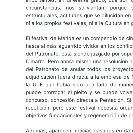
importantes, en diferente grado, que son 
circunstancias, nos soliviantan, porque
estructurales, actitudes que se dilucidan en
ni a los propios festivales, ni a la Cultura en
El festival de Mérida es un compendio de c
hasta al más aguerrido vividor en los confl
del Patronato, está siendo juzgado por supu
Cimarro. Pero ahora mismo una resolución ha
del Patronato de anular todos los proyect
adjudicación fuera directa a la empresa de 
la UTE que había sido apartada de maner
puede prorrogar el pleito y se puede volver
concurso, concesión directa a Pentación. Si
repetición, pero este festival necesita ore
objetivos fundacionales y regeneración de p
Además, aparecen noticias basadas en datos