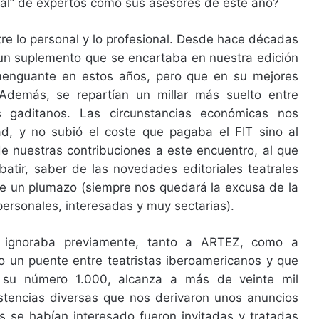
ial” de expertos como sus asesores de este año?
tre lo personal y lo profesional. Desde hace décadas
 un suplemento que se encartaba en nuestra edición
y menguante en estos años, pero que en su mejores
Además, se repartían un millar más suelto entre
es gaditanos. Las circunstancias económicas nos
ad, y no subió el coste que pagaba el FIT sino al
de nuestras contribuciones a este encuentro, al que
atir, saber de las novedades editoriales teatrales
de un plumazo (siempre nos quedará la excusa de la
personales, interesadas y muy sectarias).
lo ignoraba previamente, tanto a ARTEZ, como a
o un puente entre teatristas iberoamericanos y que
a su número 1.000, alcanza a más de veinte mil
istencias diversas que nos derivaron unos anuncios
 se habían interesado fueron invitadas y tratadas