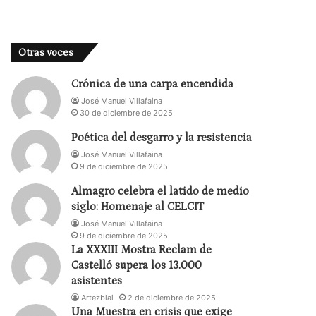
Otras voces
Crónica de una carpa encendida
José Manuel Villafaina
30 de diciembre de 2025
Poética del desgarro y la resistencia
José Manuel Villafaina
9 de diciembre de 2025
Almagro celebra el latido de medio
siglo: Homenaje al CELCIT
José Manuel Villafaina
9 de diciembre de 2025
La XXXIII Mostra Reclam de
Castelló supera los 13.000
asistentes
Artezblai
2 de diciembre de 2025
Una Muestra en crisis que exige