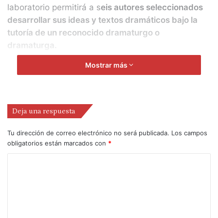
laboratorio permitirá a s
eis autores seleccionados
desarrollar sus ideas y textos dramáticos bajo la
tutoría de un reconocido dramaturgo o
dramaturga.
Mostrar más
Además, la Fundación SGAE becará con
5.000
euros a cada uno de los autores seleccionados
, que
trabajarán en sus proyectos desde mayo hasta
octubre en sesiones tanto presenciales en Madrid
Deja una respuesta
como telemáticas. La organización cubrirá los
gastos de desplazamiento de los talleristas
Tu dirección de correo electrónico no será publicada.
Los campos
obligatorios están marcados con
*
y
publicará las obras resultantes
en un único
volumen que edita la Fundación SGAE. Además, los
extractos de las obras resultantes se dramatizarán
en el ciclo de lecturas de la Fundación
SGAE,
Teatro en la Berlanga 2026.