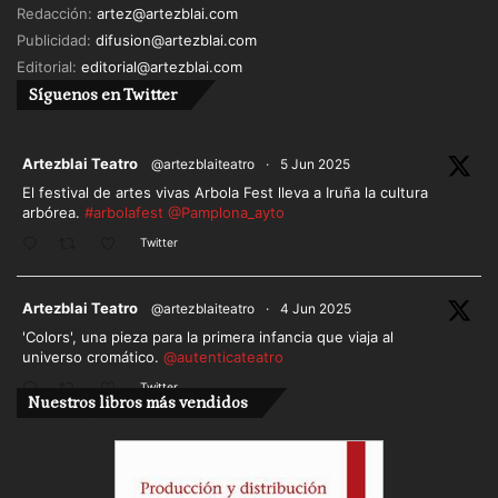
Redacción:
artez@artezblai.com
Publicidad:
difusion@artezblai.com
Editorial:
editorial@artezblai.com
Síguenos en Twitter
ar
Artezblai Teatro
@artezblaiteatro
·
5 Jun 2025
El festival de artes vivas Arbola Fest lleva a Iruña la cultura
arbórea.
#arbolafest
@Pamplona_ayto
Twitter
ar
Artezblai Teatro
@artezblaiteatro
·
4 Jun 2025
'Colors', una pieza para la primera infancia que viaja al
universo cromático.
@autenticateatro
Twitter
Nuestros libros más vendidos
Cargar más