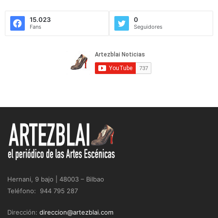
15.023
0
Fans
Seguidores
Hernani, 9 bajo | 48003 – Bilbao
Teléfono: 944 795 287
Dirección:
direccion@artezblai.com