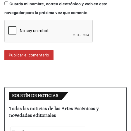
actrices se desliza a modo de suaves susurros
Guarda mi nombre, correo electrónico y web en este
entre las asistentes al igual que el agua que
navegador para la próxima vez que comente.
resbala por cada uno de los cuerpos, detrás del
que se esconden tantas historias, vivencias,
recuerdos…
Un montaje cargado de belleza y sensualidad en
torno a un acto de comunión y cofraternidad lleno
de luz, que no escénica, tenue y delicada, sino la
que emana de cada persona; un espacio donde no
faltan las sonrisas, complicidades e incluso alguna
que otra lágrima, pues la emoción se vive, se
siente, se palpa; una experiencia para vivir el teatro
BOLETÍN DE NOTICIAS
a flor de piel, un auténtico baño para los sentidos y
para el alma.
Todas las noticias de las Artes Escénicas y
novedades editoriales
Una pieza tejida con el delgado hilo de los sueños,
que encaja a la perfección en lo que Peter Brook