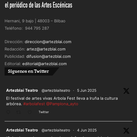
Hernani, 9 bajo | 48003 – Bilbao
Teléfono: 944 795 287
Dirección:
direccion@artezblai.com
Redacción:
artez@artezblai.com
Publicidad:
difusion@artezblai.com
Editorial:
editorial@artezblai.com
Síguenos en Twitter
ar
Artezblai Teatro
@artezblaiteatro
·
5 Jun 2025
El festival de artes vivas Arbola Fest lleva a Iruña la cultura
arbórea.
#arbolafest
@Pamplona_ayto
Twitter
ar
Artezblai Teatro
@artezblaiteatro
·
4 Jun 2025