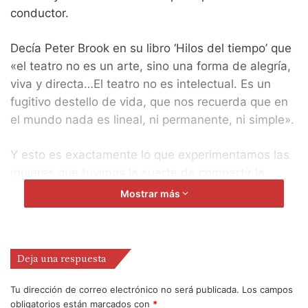
conductor.
Decía Peter Brook en su libro ‘Hilos del tiempo’ que
«el teatro no es un arte, sino una forma de alegría,
viva y directa…El teatro no es intelectual. Es un
fugitivo destello de vida, que nos recuerda que en
el mundo nada es lineal, ni permanente, ni simple».
Y esto es exactamente lo que experimentamos las
mujeres que tuvimos la suerte de compartir la
experiencia que nos regaló Teatro en el aire a
Mostrar más
través de una de sus producciones más poéticas e
íntimas ‘La piel del agua’. Un espectáculo de teatro
sensorial construido como un gran poema escénico
Deja una respuesta
donde la sensibilidad y la percepción del cuerpo
son los principales instrumentos de lectura.
Tu dirección de correo electrónico no será publicada.
Los campos
obligatorios están marcados con
*