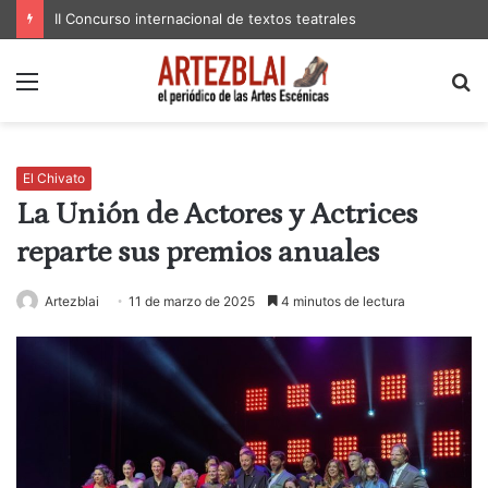
II Concurso internacional de textos teatrales
Menú
B
p
El Chivato
La Unión de Actores y Actrices
reparte sus premios anuales
Artezblai
11 de marzo de 2025
4 minutos de lectura