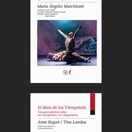
Mejor Actor Protagonista
Oriol Pla – ‘Yo, adicto’
Mejor Actriz Secundaria
Marina Salas – ‘Yo, adicto’
Mejor Actor Secundario
Pedro Casablanc – ‘Querer’
Mejor Actriz de Reparto
Elisabet Gelabert – ‘Querer’
Mejor Actor de Reparto
Jorge Usón – ‘Las abogadas’
MEJOR ACTRIZ REVELACIÓN
Zoe Bonafonte – ‘El 47’