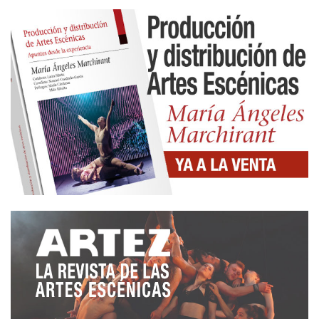
directora
Adriana Acevedo
, que recogía el
galardón: «Recibir este premio es darnos impulso.
En lo que llevamos de año ha habido más de
15.000 situaciones de violencia de género que nos
han llegado, que se producen diariamente en
nuestro entorno y que necesitan encontrar una
salida, una opción, saber que hay algo a lo que
aferrarse».
El evento reconoció a jóvenes talentos como
Carlos
Cuevas, Patrick Criado, Carolina Yuste, Zoe
Bonafonte, Júlia Roch y Jan Buxaderas
, que fue
premiado por su papel en
The Book of Mormon
,
destacando el crecimiento del teatro musical en
España. Como señaló Silvia de Pé en su discurso,
reivindicando la necesidad de mejorar las
condiciones laborales del sector en los musicales:
«Si somos el referente del teatro musical en