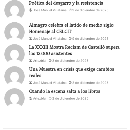
tradición y futuro han caminado juntos, reafirmando
Poética del desgarro y la resistencia
la fuerza de una comunidad que sigue apostando
José Manuel Villafaina
9 de diciembre de 2025
por la cultura y el talento en todas sus formas.
Almagro celebra el latido de medio siglo:
Homenaje al CELCIT
Listado ganadores/as 33 Premios de la Unión
José Manuel Villafaina
9 de diciembre de 2025
Actores y Actrices
La XXXIII Mostra Reclam de Castelló supera
los 13.000 asistentes
CINE
Artezblai
2 de diciembre de 2025
Una Muestra en crisis que exige cambios
Mejor Actriz Protagonista
reales
Carolina Yuste – ‘La infiltrada’
José Manuel Villafaina
2 de diciembre de 2025
Cuando la escena salta a los libros
Mejor Actor Protagonista
Artezblai
2 de diciembre de 2025
Eduard Fernández – ‘Marco’
Mejor Actriz Secundaria
Clara Segura – ‘El 47’