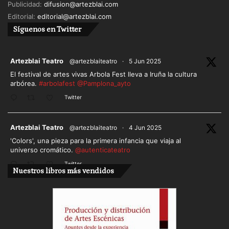
Publicidad:
difusion@artezblai.com
Mejor Actriz Secundaria
Editorial:
editorial@artezblai.com
Eva Isanta – ‘Las que gritan’
Síguenos en Twitter
Mejor Actor Secundario
Alberto Amarilla – ‘Lorca por Saura’
ar
Artezblai Teatro
@artezblaiteatro
·
5 Jun 2025
El festival de artes vivas Arbola Fest lleva a Iruña la cultura
arbórea.
#arbolafest
@Pamplona_ayto
Mejor Actriz de Reparto
Júlia Roch – ‘La madre’
Twitter
Mejor Actor de Reparto
ar
Artezblai Teatro
@artezblaiteatro
·
4 Jun 2025
Fran Cantos – ‘El alcalde de Zalamea’
'Colors', una pieza para la primera infancia que viaja al
universo cromático.
@autenticateatro
TELEVISIÓN
Twitter
Nuestros libros más vendidos
Cargar más
Mejor Actriz Protagonista
Candela Peña – ‘El caso Asunta’