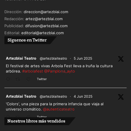
Dirección:
direccion@artezblai.com
Redacción:
artez@artezblai.com
Publicidad:
difusion@artezblai.com
Editorial:
editorial@artezblai.com
Síguenos en Twitter
ar
Artezblai Teatro
@artezblaiteatro
·
5 Jun 2025
El festival de artes vivas Arbola Fest lleva a Iruña la cultura
arbórea.
#arbolafest
@Pamplona_ayto
Twitter
ar
Artezblai Teatro
@artezblaiteatro
·
4 Jun 2025
'Colors', una pieza para la primera infancia que viaja al
universo cromático.
@autenticateatro
Twitter
Nuestros libros más vendidos
Cargar más