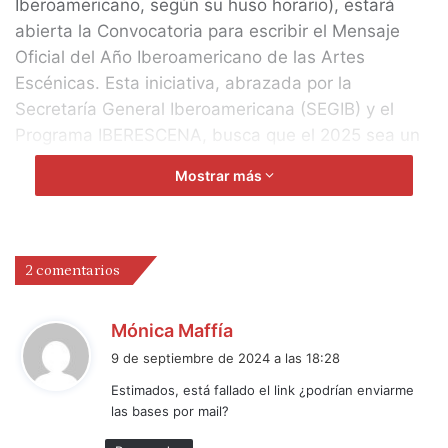
Iberoamericano, según su huso horario), estará
abierta la Convocatoria para escribir el Mensaje
Oficial del Año Iberoamericano de las Artes
Escénicas. Esta iniciativa, abrazada por la
Secretaría General Iberoamericana (SEGIB) y el
Programa IBERESCENA, busca que el 2025 sea un
año lleno de espacios de reflexión y diálogo que
Mostrar más
pongan de relieve la pluralidad y riqueza de
nuestras Artes Escénicas.
Iberescena invita a crear un texto especialmente
2 comentarios
para esta conmemoración bajo el lema “Escenas de
la diversidad”, el cual funcionará como faro para
d
Mónica Maffía
guiar un 2025 en el que se celebre y reivindique el
i
9 de septiembre de 2024 a las 18:28
impacto positivo del circo, la danza, el teatro o las
c
Estimados, está fallado el link ¿podrían enviarme
artes vivas en nuestras sociedades, promoviendo,
e
las bases por mail?
a través de su diversidad, una cultura de paz,
:
cohesión social, resiliencia e inclusión.