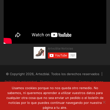
© Copyright 2026, Artezblai. Todos los derechos reservados |
Política de privacidad
Términos y condiciones
Formas de pago
Usamos cookies porque no nos queda otro remedio. No
Envíos y devoluciones
sabemos, ni queremos aprender a utilizar vuestros datos para
cualquier otra cosa que no sea enviar un pedido o el boletín de
RSS
Facebook
Twitter
YouTube
noticias por lo que puedes continuar navegando por nuestra
página a tu aire.