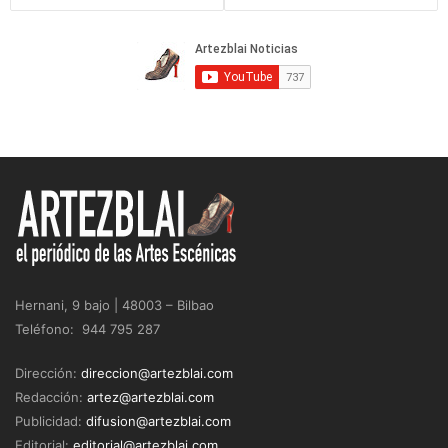
Hernani, 9 bajo | 48003 – Bilbao
Teléfono: 944 795 287
Dirección:
direccion@artezblai.com
Redacción:
artez@artezblai.com
Publicidad:
difusion@artezblai.com
Editorial:
editorial@artezblai.com