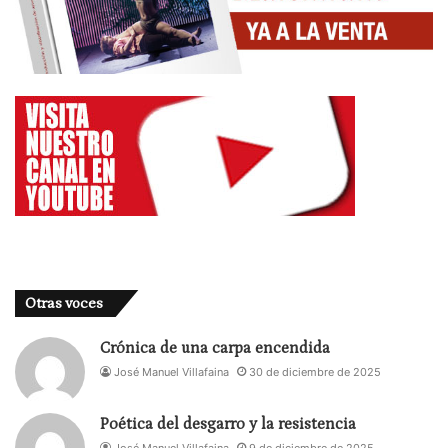
Dramaturgia: Ariana Harwicz, Érica Rivas y Marilú
Marini (adaptación de la novela homónima de
Ariana Harwicz)
Intérprete: Érica Rivas
Diseño de Iluminación: Iván Gierasinchuk
Cía. ‘Matáte, amor’ (Argentina)
Otras voces
Crónica de una carpa encendida
José Manuel Villafaina
30 de diciembre de 2025
Poética del desgarro y la resistencia