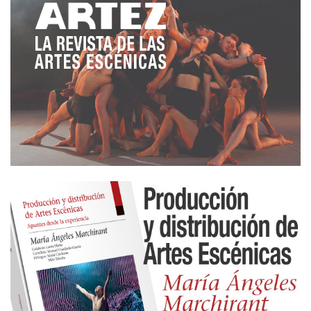
Pero Rivas no está sola; está muy bien apoyada por
el imaginario de su autora y además muy bien
dirigida y aprovechada como instrumento creativo
por la mano de Marilú Marini. Estas tres gracias
proponen un ejercicio redondo en el que el brillo de
Rivas es tan solo un rayo más de este crisol
femenino atrevido y portentoso.
FIT de Cádiz 2025.
Teatro del Títere ‘La Tía Norica’
Lunes 27 de octubre
Dirección: Marilú Marini