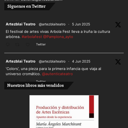
Síguenos en Twitter
ar
Artezblai Teatro
@artezblaiteatro
·
5 Jun 2025
El festival de artes vivas Arbola Fest lleva a Iruña la cultura
arbórea.
#arbolafest
@Pamplona_ayto
Twitter
ar
Artezblai Teatro
@artezblaiteatro
·
4 Jun 2025
'Colors', una pieza para la primera infancia que viaja al
universo cromático.
@autenticateatro
Twitter
Nuestros libros más vendidos
Cargar más