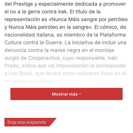
del Prestige y especialmente dedicada a promover
el no a la gerra contra Irak. El título de la
representación es «Nunca Máis sangre por petróleo
y Nunca Máis petróleo en la sangre». El cómico, de
nacionalidad italiana, es miembro de la Plataforma
Cultura contra la Guerra. La iniciativa de incluir una
denuncia contra la marea negra en el montaje
surgió de Cooperactiva, cuyo responsable, Iván
Prado, indica que «la improvisación le corresponde
a Leo Bassi, que tendrá como referente físico en el
escenario un bidón».
Entre el petróleo que afectó a las costas gallegas y
Mostrar más
el que estos artistas sitúan en el trasfondo de la
guerra, Iván Prado adelanta que Leo Bassi va a
protagonizar un espectáculo «con una alta
participación del público, en el que (partiendo de
Deja una respuesta
instintos humanos como la venganza, el miedo o el