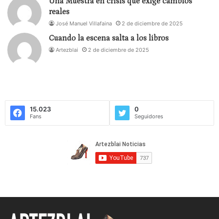
Una Muestra en crisis que exige cambios
reales
José Manuel Villafaina
2 de diciembre de 2025
Cuando la escena salta a los libros
Artezblai
2 de diciembre de 2025
15.023
0
Fans
Seguidores