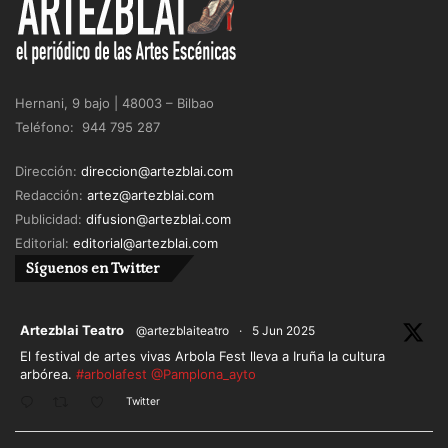
Hernani, 9 bajo | 48003 – Bilbao
Teléfono: 944 795 287
Dirección:
direccion@artezblai.com
Redacción:
artez@artezblai.com
Publicidad:
difusion@artezblai.com
Editorial:
editorial@artezblai.com
Síguenos en Twitter
ar
Artezblai Teatro
@artezblaiteatro
·
5 Jun 2025
El festival de artes vivas Arbola Fest lleva a Iruña la cultura
arbórea.
#arbolafest
@Pamplona_ayto
Twitter