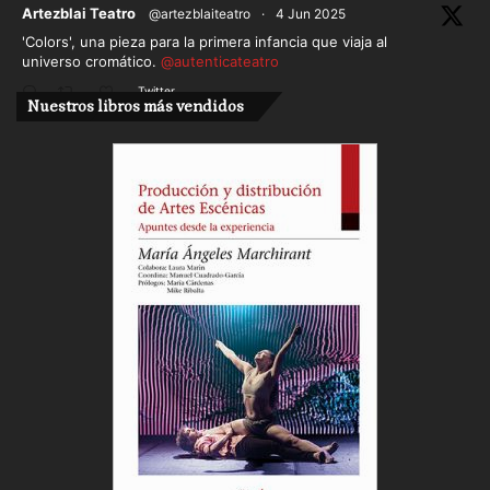
ar
Artezblai Teatro
@artezblaiteatro
·
4 Jun 2025
'Colors', una pieza para la primera infancia que viaja al
universo cromático.
@autenticateatro
Twitter
Nuestros libros más vendidos
Cargar más