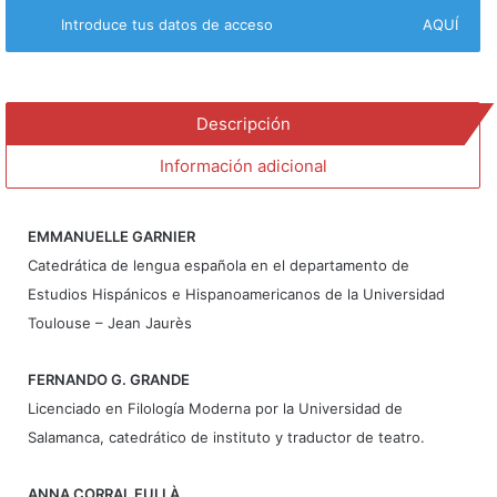
reciente
Introduce tus datos de acceso
AQUÍ
de
la
investigación
en
Descripción
Francia
cantidad
Información adicional
EMMANUELLE GARNIER
Catedrática de lengua española en el departamento de
Estudios Hispánicos e Hispanoamericanos de la Universidad
Toulouse – Jean Jaurès
FERNANDO G. GRANDE
Licenciado en Filología Moderna por la Universidad de
Salamanca, catedrático de instituto y traductor de teatro.
ANNA CORRAL FULLÀ