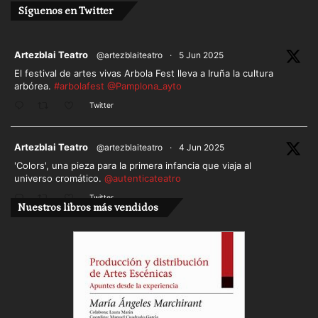
Síguenos en Twitter
ar
Artezblai Teatro
@artezblaiteatro
·
5 Jun 2025
El festival de artes vivas Arbola Fest lleva a Iruña la cultura
arbórea.
#arbolafest
@Pamplona_ayto
Twitter
ar
Artezblai Teatro
@artezblaiteatro
·
4 Jun 2025
'Colors', una pieza para la primera infancia que viaja al
universo cromático.
@autenticateatro
Twitter
Nuestros libros más vendidos
Cargar más