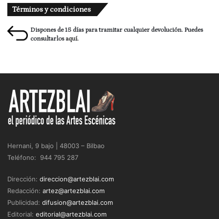
Términos y condiciones
Dispones de 15 días para tramitar cualquier devolución. Puedes
consultarlos
aquí.
Hernani, 9 bajo | 48003 – Bilbao
Teléfono: 944 795 287
Dirección:
direccion@artezblai.com
Redacción:
artez@artezblai.com
Publicidad:
difusion@artezblai.com
Editorial:
editorial@artezblai.com