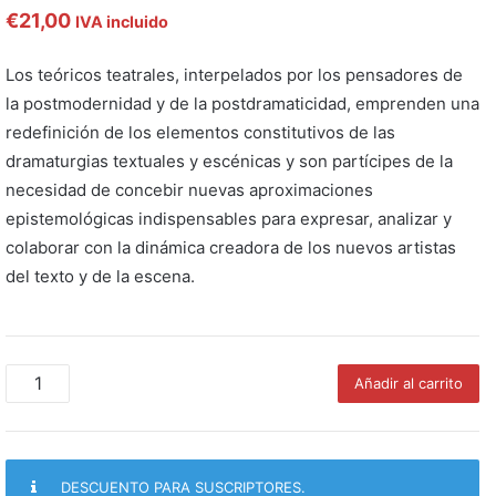
€
21,00
IVA incluido
Los teóricos teatrales, interpelados por los pensadores de
la postmodernidad y de la postdramaticidad, emprenden una
redefinición de los elementos constitutivos de las
dramaturgias textuales y escénicas y son partícipes de la
necesidad de concebir nuevas aproximaciones
epistemológicas indispensables para expresar, analizar y
colaborar con la dinámica creadora de los nuevos artistas
del texto y de la escena.
Antología
Añadir al carrito
de
teorías
teatrales:
el
DESCUENTO PARA SUSCRIPTORES.
aporte