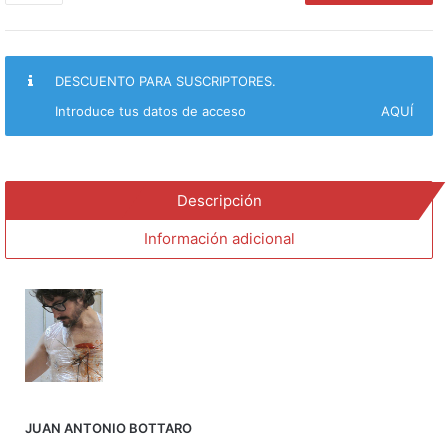
de
la
puesta
en
DESCUENTO PARA SUSCRIPTORES.
escena
en
Introduce tus datos de acceso
AQUÍ
el
teatro
de
Peter
Descripción
Brook
cantidad
Información adicional
JUAN ANTONIO BOTTARO