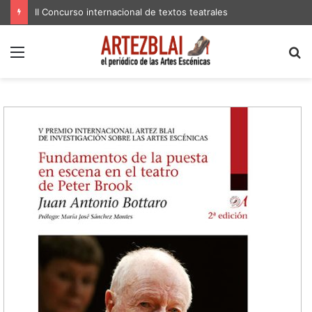
II Concurso internacional de textos teatrales
Menú
B
p