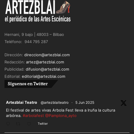
Hernani, 9 bajo | 48003 – Bilbao
Teléfono: 944 795 287
Dirección:
direccion@artezblai.com
Redacción:
artez@artezblai.com
Publicidad:
difusion@artezblai.com
Editorial:
editorial@artezblai.com
Síguenos en Twitter
ar
Artezblai Teatro
@artezblaiteatro
·
5 Jun 2025
El festival de artes vivas Arbola Fest lleva a Iruña la cultura
arbórea.
#arbolafest
@Pamplona_ayto
Twitter