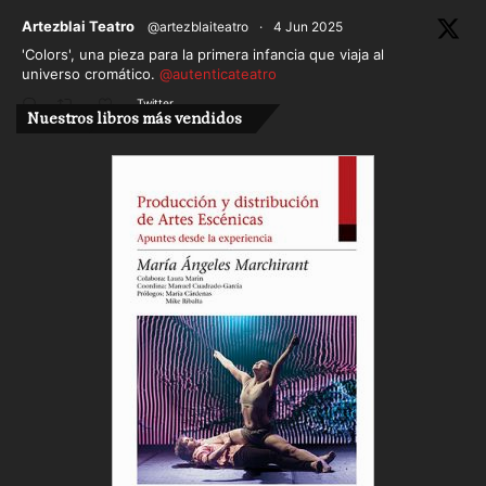
ar
Artezblai Teatro
@artezblaiteatro
·
4 Jun 2025
'Colors', una pieza para la primera infancia que viaja al
universo cromático.
@autenticateatro
Twitter
Nuestros libros más vendidos
Cargar más