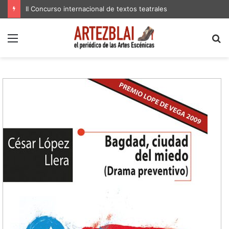
II Concurso internacional de textos teatrales
Menú
B
p