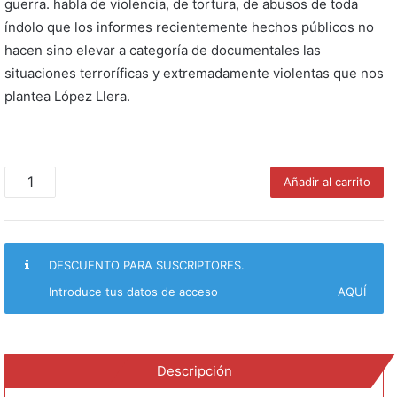
guerra. habla de violencia, de tortura, de abusos de toda
índolo que los informes recientemente hechos públicos no
hacen sino elevar a categoría de documentales las
situaciones terroríficas y extremadamente violentas que nos
plantea López Llera.
Bagdad,
Añadir al carrito
ciudad
del
miedo
(Drama
DESCUENTO PARA SUSCRIPTORES.
preventivo)
cantidad
Introduce tus datos de acceso
AQUÍ
Descripción