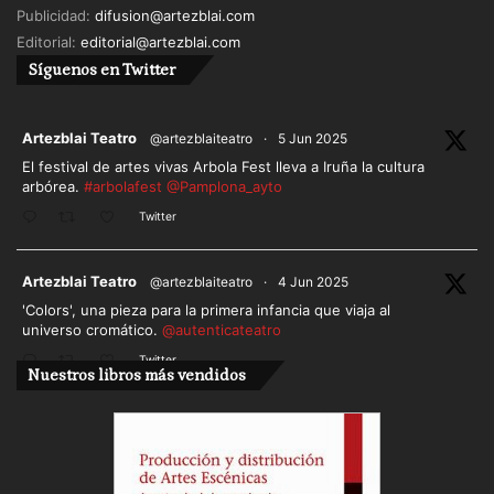
Publicidad:
difusion@artezblai.com
Editorial:
editorial@artezblai.com
Síguenos en Twitter
ar
Artezblai Teatro
@artezblaiteatro
·
5 Jun 2025
El festival de artes vivas Arbola Fest lleva a Iruña la cultura
arbórea.
#arbolafest
@Pamplona_ayto
Twitter
ar
Artezblai Teatro
@artezblaiteatro
·
4 Jun 2025
'Colors', una pieza para la primera infancia que viaja al
universo cromático.
@autenticateatro
Twitter
Nuestros libros más vendidos
Cargar más