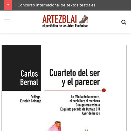
II Concurso internacional de textos teatrales
Menú
B
p