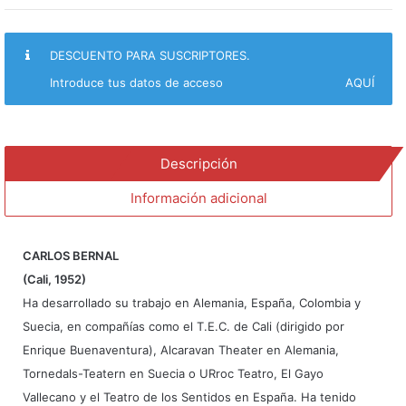
ser
y
el
DESCUENTO PARA SUSCRIPTORES.
parecer
cantidad
Introduce tus datos de acceso
AQUÍ
Descripción
Información adicional
CARLOS BERNAL
(Cali, 1952)
Ha desarrollado su trabajo en Alemania, España, Colombia y
Suecia, en compañías como el T.E.C. de Cali (dirigido por
Enrique Buenaventura), Alcaravan Theater en Alemania,
Tornedals-Teatern en Suecia o URroc Teatro, El Gayo
Vallecano y el Teatro de los Sentidos en España. Ha tenido