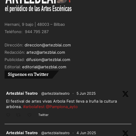
Hernani, 9 bajo | 48003 – Bilbao
Teléfono: 944 795 287
Dirección:
direccion@artezblai.com
Redacción:
artez@artezblai.com
Publicidad:
difusion@artezblai.com
Editorial:
editorial@artezblai.com
Síguenos en Twitter
ar
Artezblai Teatro
@artezblaiteatro
·
5 Jun 2025
El festival de artes vivas Arbola Fest lleva a Iruña la cultura
arbórea.
#arbolafest
@Pamplona_ayto
Twitter
ar
Artezblai Teatro
@artezblaiteatro
·
4 Jun 2025