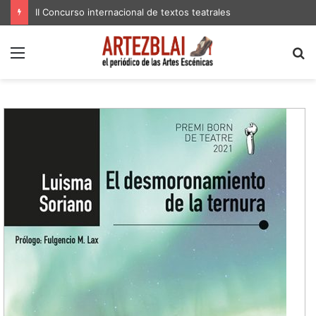
II Concurso internacional de textos teatrales
Menú
B
p