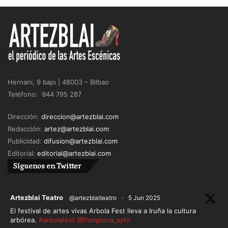
Hernani, 9 bajo | 48003 – Bilbao
Teléfono: 944 795 287
Dirección:
direccion@artezblai.com
Redacción:
artez@artezblai.com
Publicidad:
difusion@artezblai.com
Editorial:
editorial@artezblai.com
Síguenos en Twitter
ar
Artezblai Teatro
@artezblaiteatro
·
5 Jun 2025
El festival de artes vivas Arbola Fest lleva a Iruña la cultura
arbórea.
#arbolafest
@Pamplona_ayto