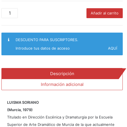
El
Añadir al carrito
desmoronamiento
de
la
ternura
DESCUENTO PARA SUSCRIPTORES.
cantidad
Introduce tus datos de acceso
AQUÍ
Descripción
Información adicional
LUISMA SORIANO
(Murcia, 1979)
Titulado en Dirección Escénica y Dramaturgia por la Escuela
Superior de Arte Dramático de Murcia de la que actualmente