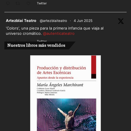
Twitter
ar
Artezblai Teatro
@artezblaiteatro
·
4 Jun 2025
'Colors', una pieza para la primera infancia que viaja al
universo cromático.
@autenticateatro
Twitter
Nuestros libros más vendidos
Cargar más