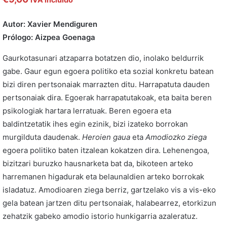
Autor: Xavier Mendiguren
Prólogo: Aizpea Goenaga
Gaurkotasunari atzaparra botatzen dio, inolako beldurrik
gabe. Gaur egun egoera politiko eta sozial konkretu batean
bizi diren pertsonaiak marrazten ditu. Harrapatuta dauden
pertsonaiak dira. Egoerak harrapatutakoak, eta baita beren
psikologiak hartara lerratuak. Beren egoera eta
baldintzetatik ihes egin ezinik, bizi izateko borrokan
murgilduta daudenak.
Heroien gaua
eta
Amodiozko ziega
egoera politiko baten itzalean kokatzen dira. Lehenengoa,
bizitzari buruzko hausnarketa bat da, bikoteen arteko
harremanen higadurak eta belaunaldien arteko borrokak
isladatuz. Amodioaren ziega berriz, gartzelako vis a vis-eko
gela batean jartzen ditu pertsonaiak, halabearrez, etorkizun
zehatzik gabeko amodio istorio hunkigarria azaleratuz.