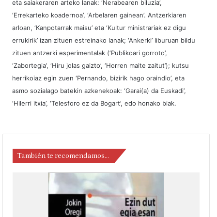
eta saiakeraren arteko lanak: ‘Nerabearen biluzia’,
‘Errekarteko koadernoa’, ‘Arbelaren gainean’. Antzerkiaren
arloan, ‘Kanpotarrak maisu’ eta ‘Kultur ministrariak ez digu
errukirik’ izan zituen estreinako lanak; ‘Ankerki’ liburuan bildu
zituen antzerki esperimentalak (‘Publikoari gorroto’,
‘Zabortegia’, ‘Hiru jolas gaizto’, ‘Horren maite zaitut’); kutsu
herrikoiaz egin zuen ‘Pernando, bizirik hago oraindio’, eta
asmo sozialago batekin azkenekoak: ‘Garai(a) da Euskadi’,
‘Hilerri itxia’, ‘Telesforo ez da Bogart’, edo honako biak.
También te recomendamos…