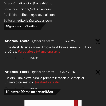
Dirección:
direccion@artezblai.com
Redacción:
artez@artezblai.com
Publicidad:
difusion@artezblai.com
Editorial:
editorial@artezblai.com
Síguenos en Twitter
ar
Artezblai Teatro
@artezblaiteatro
·
5 Jun 2025
El festival de artes vivas Arbola Fest lleva a Iruña la cultura
arbórea.
#arbolafest
@Pamplona_ayto
Twitter
ar
Artezblai Teatro
@artezblaiteatro
·
4 Jun 2025
'Colors', una pieza para la primera infancia que viaja al
universo cromático.
@autenticateatro
Twitter
Nuestros libros más vendidos
Cargar más