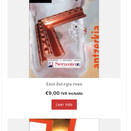
Ezin dut egia esan
€
9,00
IVA incluido
Leer más