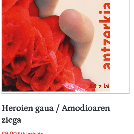
Heroien gaua / Amodioaren
ziega
€
9,00
IVA incluido