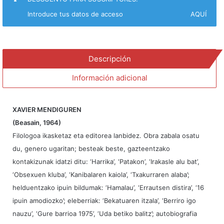
Introduce tus datos de acceso
AQUÍ
Descripción
Información adicional
XAVIER MENDIGUREN
(Beasain, 1964)
Filologoa ikasketaz eta editorea lanbidez. Obra zabala osatu
du, genero ugaritan; besteak beste, gazteentzako
kontakizunak idatzi ditu: ‘Harrika’, ‘Patakon’, ‘Irakasle alu bat’,
‘Obsexuen kluba’, ‘Kanibalaren kaiola’, ‘Txakurraren alaba’;
helduentzako ipuin bildumak: ‘Hamalau’, ‘Errautsen distira’, ‘16
ipuin amodiozko’; eleberriak: ‘Bekatuaren itzala’, ‘Berriro igo
nauzu’, ‘Gure barrioa 1975’, ‘Uda betiko balitz’; autobiografia