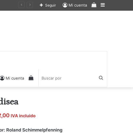
Ver
Barra
Mi cuenta
Seguir
carrito
lateral
de
compras
Ver
Buscar
Mi cuenta
carrito
por
disea
de
2,00
IVA incluido
or: Roland Schimmelpfenning
compras