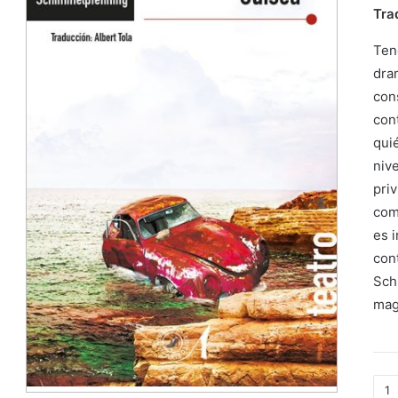
Tra
Ten
dra
con
con
eda
quié
nive
priv
com
es i
cont
Sch
magn
Odis