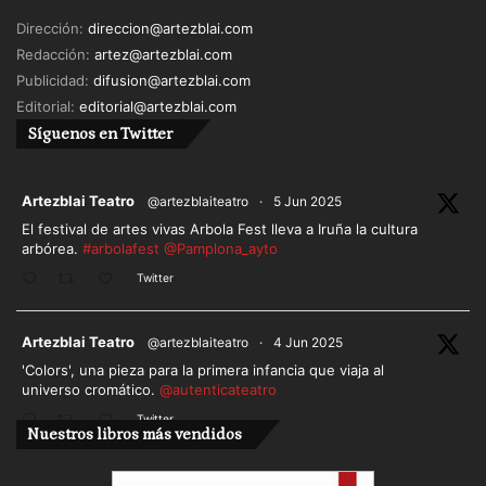
Dirección:
direccion@artezblai.com
Redacción:
artez@artezblai.com
Publicidad:
difusion@artezblai.com
Editorial:
editorial@artezblai.com
Síguenos en Twitter
ar
Artezblai Teatro
@artezblaiteatro
·
5 Jun 2025
El festival de artes vivas Arbola Fest lleva a Iruña la cultura
arbórea.
#arbolafest
@Pamplona_ayto
Twitter
ar
Artezblai Teatro
@artezblaiteatro
·
4 Jun 2025
'Colors', una pieza para la primera infancia que viaja al
universo cromático.
@autenticateatro
Twitter
Nuestros libros más vendidos
Cargar más