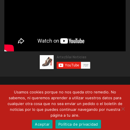
© Copyright 2026, Artezblai. Todos los derechos reservados |
Usamos cookies porque no nos queda otro remedio. No
Política de privacidad
Términos y condiciones
Formas de pago
sabemos, ni queremos aprender a utilizar vuestros datos para
cualquier otra cosa que no sea enviar un pedido o el boletín de
Envíos y devoluciones
noticias por lo que puedes continuar navegando por nuestra
página a tu aire.
RSS
Facebook
Twitter
YouTube
Aceptar
Política de privacidad