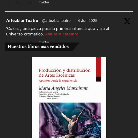
Twitter
ar
Artezblai Teatro
@artezblaiteatro
·
4 Jun 2025
'Colors', una pieza para la primera infancia que viaja al
universo cromático.
@autenticateatro
Twitter
Nuestros libros más vendidos
Cargar más