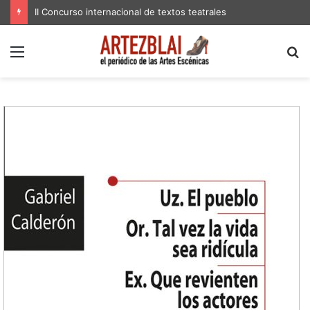
II Concurso internacional de textos teatrales
Menú
B
p