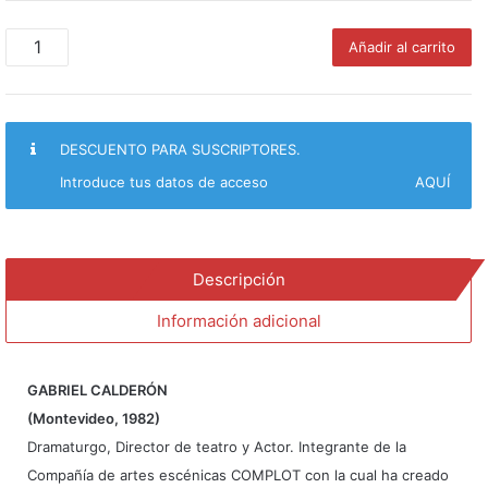
Uz.
Añadir al carrito
El
pueblo/
Or.
Tal
DESCUENTO PARA SUSCRIPTORES.
vez
la
Introduce tus datos de acceso
AQUÍ
vida
sea
ridícula/
Ex.
Descripción
Que
revienten
Información adicional
los
actores
cantidad
GABRIEL CALDERÓN
(Montevideo, 1982)
Dramaturgo, Director de teatro y Actor. Integrante de la
Compañía de artes escénicas COMPLOT con la cual ha creado