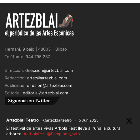
Hernani, 9 bajo | 48003 – Bilbao
Teléfono: 944 795 287
Dirección:
direccion@artezblai.com
Redacción:
artez@artezblai.com
Publicidad:
difusion@artezblai.com
Editorial:
editorial@artezblai.com
Síguenos en Twitter
ar
Artezblai Teatro
@artezblaiteatro
·
5 Jun 2025
El festival de artes vivas Arbola Fest lleva a Iruña la cultura
arbórea.
#arbolafest
@Pamplona_ayto