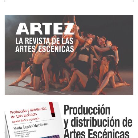
mayor de Dinorah; su hijo
Pablo
(Miki Esparbé)
con
su pareja
Marina
(Ana Polvorosa)
; Esther (Manuela
Paso)
, hermana de Reina, su nuevo
novio
Mauro
(Gon Ramos)
, y sus
dos hijos
(
Alba
Fernández Vargas / Vera Fernández Vargas y Asier
Heras Toledano / Sergio Marañón Raigal
)
; y
Tamar
(Marina Fantini)
, una prima prácticamente
desconocida. Todos ellos se enfrentan al dolor de
la pérdida y comparten el miedo por lo que vendrá:
tener o no tener hijos, romper con los nuestros para
avanzar, ser capaces de ilusionarse con el porvenir
a pesar de los malos pronósticos.
La
puesta en escena
, dirigida a tres bandas,
representa los orígenes sefardíes de los personajes
mediante el simbolismo de los elementos
escenográficos de factura contemporánea que
firma
Pablo Chaves Maza
: un tótem conformado