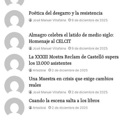
de que alguna vez se olviden. Entonces hay ese
juego con esa verticalidad del pasado y esa
Poética del desgarro y la resistencia
horizontalidad del folio en blanco, que sería una
José Manuel Villafaina
9 de diciembre de 2025
especie de futuro por volver a pensar, para poderlo
escribir», explica la autora y directora.
Almagro celebra el latido de medio siglo:
Homenaje al CELCIT
Asimismo, expresa que «
Los nuestros
es una
José Manuel Villafaina
9 de diciembre de 2025
familia laica, pero que, sin embargo, conserva
La XXXIII Mostra Reclam de Castelló supera
los 13.000 asistentes
determinadas tradiciones ritos, recetas, canciones,
Artezblai
2 de diciembre de 2025
que siguen conformando su identidad y que
además han tenido que custodiar con mucho
Una Muestra en crisis que exige cambios
reales
esfuerzo a lo largo de los siglos para que no se
José Manuel Villafaina
2 de diciembre de 2025
pierdan», cuenta Lucía Carballal.
Cuando la escena salta a los libros
Mona Martínez
resalta del personaje de Reina que
Artezblai
2 de diciembre de 2025
«quiere perpetuar un legado que sus antepasados
han conservado durante quinientos años, por eso