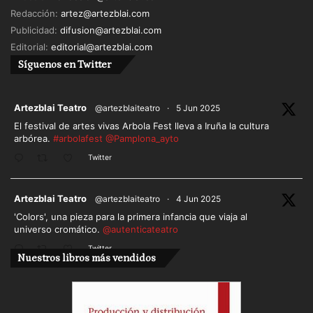
Valdelvira
(diseño de iluminación),
Sandra
Redacción:
artez@artezblai.com
Espinosa
(diseño de vestuario),
Irene
Publicidad:
difusion@artezblai.com
Novoa
(composición musical y coach
Editorial:
editorial@artezblai.com
vocal),
Benigno Moreno
(diseño de sonido),
Belén
Síguenos en Twitter
Martí Lluch
(coreografía y asesoría de movimiento)
y
Eva Chocrón
(asesoría sefardí).
ar
Artezblai Teatro
@artezblaiteatro
·
5 Jun 2025
El festival de artes vivas Arbola Fest lleva a Iruña la cultura
arbórea.
#arbolafest
@Pamplona_ayto
Twitter
ar
Artezblai Teatro
@artezblaiteatro
·
4 Jun 2025
'Colors', una pieza para la primera infancia que viaja al
universo cromático.
@autenticateatro
Twitter
Nuestros libros más vendidos
Cargar más