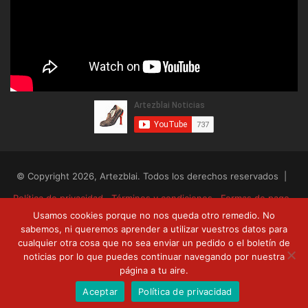
© Copyright 2026, Artezblai. Todos los derechos reservados |
Política de privacidad
Términos y condiciones
Formas de pago
Usamos cookies porque no nos queda otro remedio. No
Envíos y devoluciones
sabemos, ni queremos aprender a utilizar vuestros datos para
cualquier otra cosa que no sea enviar un pedido o el boletín de
RSS
Facebook
Twitter
YouTube
noticias por lo que puedes continuar navegando por nuestra
página a tu aire.
Aceptar
Política de privacidad