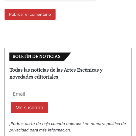
emprender un camino propio».
BOLETÍN DE NOTICIAS
Todas las noticias de las Artes Escénicas y
novedades editoriales
La obra gira en torno a la familia de la difunta
Dinorah que se ha reunido para cumplir con
el
Avelut
: el duelo judío en el que los parientes más
cercanos se apartan del mundo durante siete días.
¡Podrás darte de baja cuando quieras! Lee nuestra
política de
El público conocerá a
Reina (Mona Martínez)
, la hija
privacidad
para más información.