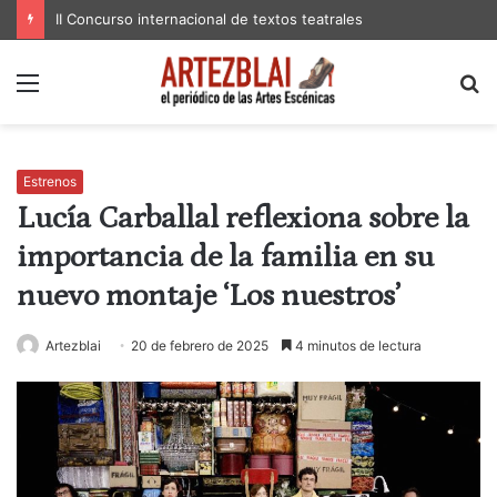
II Concurso internacional de textos teatrales
Menú
B
p
Estrenos
Lucía Carballal reflexiona sobre la
importancia de la familia en su
nuevo montaje ‘Los nuestros’
Artezblai
20 de febrero de 2025
4 minutos de lectura