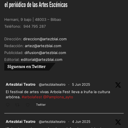
Hernani, 9 bajo | 48003 – Bilbao
Teléfono: 944 795 287
Dirección:
direccion@artezblai.com
Redacción:
artez@artezblai.com
Publicidad:
difusion@artezblai.com
Editorial:
editorial@artezblai.com
Síguenos en Twitter
ar
Artezblai Teatro
@artezblaiteatro
·
5 Jun 2025
El festival de artes vivas Arbola Fest lleva a Iruña la cultura
arbórea.
#arbolafest
@Pamplona_ayto
Twitter
ar
Artezblai Teatro
@artezblaiteatro
·
4 Jun 2025