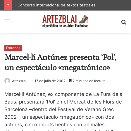
II Concurso internacional de textos teatrales
Menú
B
p
Estrenos
Marcel·lí Antúnez presenta ‘Pol’,
un espectáculo «megatrónico»
Artezblai
17 de julio de 2002
2 minutos de lectura
Marcel·lí Antúnez, ex componente de La Fura dels
Baus, presentará ‘Pol’ en el Mercat de les Flors de
Barcelona –dentro del Festival de Verano Grec
2002–, un espectáculo «megatrónico» con dos
actores, cinco robots hechos con animales