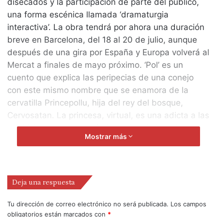
disecados y la participación de parte del público,
una forma escénica llamada ‘dramaturgia
interactiva’. La obra tendrá por ahora una duración
breve en Barcelona, del 18 al 20 de julio, aunque
después de una gira por España y Europa volverá al
Mercat a finales de mayo próximo. ‘Pol’ es un
cuento que explica las peripecias de una conejo
con este mismo nombre que se enamora de la
cervatilla Princepollu, hija del rey del bosque,
Cervosatan. La princesa, virtual, es una adicta a las
salchichas que ayudará al conejo a huir de los
Mostrar más
esbirros del rey, los robots. La obra, sin embargo,
no es sólo un cuento, sino también un «espectáculo
megatrónico», ya que en él «convergen la
informática industrial (robots) y la informática
Deja una respuesta
aplicada a los audiovisuales», aclaró Antúnez,
director e intérprete de la obra.
Tu dirección de correo electrónico no será publicada.
Los campos
obligatorios están marcados con
*
El ‘rey’ es en realidad un ciervo disecado al que el