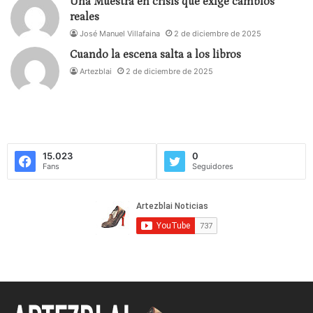
Una Muestra en crisis que exige cambios
reales
José Manuel Villafaina
2 de diciembre de 2025
Cuando la escena salta a los libros
Artezblai
2 de diciembre de 2025
15.023
0
Fans
Seguidores