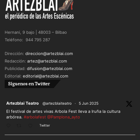
Hernani, 9 bajo | 48003 – Bilbao
Teléfono: 944 795 287
Dirección:
direccion@artezblai.com
Redacción:
artez@artezblai.com
Publicidad:
difusion@artezblai.com
Editorial:
editorial@artezblai.com
Síguenos en Twitter
ar
Artezblai Teatro
@artezblaiteatro
·
5 Jun 2025
El festival de artes vivas Arbola Fest lleva a Iruña la cultura
arbórea.
#arbolafest
@Pamplona_ayto
Twitter