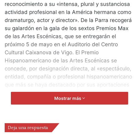
reconocimiento a su «intensa, plural y sustanciosa
actividad profesional en la América hermana como
dramaturgo, actor y director». De la Parra recogerá
su galardón en la gala de los sextos Premios Max
de las Artes Escénicas, que se entregarán el
próximo 5 de mayo en el Auditorio del Centro
Cultural Caixanova de Vigo. El Premio
Hispanoamericano de las Artes Escénicas se
concede, por designación directa, al «espectáculo,
entidad, compañía o profesional hispanoamericano
que más se haya destacado por sus aportaciones
al mundo de las Artes Escénicas». El nombre de De
Mostrar más
la Parra se suma a un destacado cuadro de honor
que integran Alicia Alonso (1998), Héctor Alterio
(1999), el Festival Internacional de Teatro de Cádiz
(2000), Les Luthiers (2001) y el Teatro General de
Deja una respuesta
San Martín (2002).