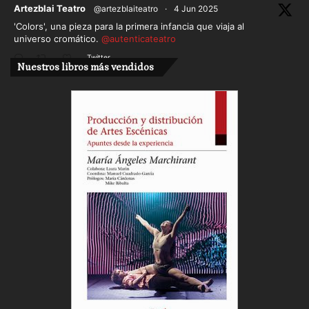
ar
Artezblai Teatro
@artezblaiteatro
·
4 Jun 2025
'Colors', una pieza para la primera infancia que viaja al
universo cromático.
@autenticateatro
Twitter
Nuestros libros más vendidos
Cargar más