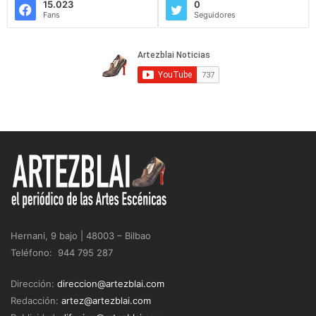
15.023
0
Fans
Seguidores
Hernani, 9 bajo | 48003 – Bilbao
Teléfono: 944 795 287
Dirección:
direccion@artezblai.com
Redacción:
artez@artezblai.com