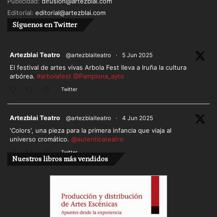
Publicidad:
difusion@artezblai.com
Editorial:
editorial@artezblai.com
Síguenos en Twitter
ar
Artezblai Teatro
@artezblaiteatro
·
5 Jun 2025
El festival de artes vivas Arbola Fest lleva a Iruña la cultura
arbórea.
#arbolafest
@Pamplona_ayto
Twitter
ar
Artezblai Teatro
@artezblaiteatro
·
4 Jun 2025
'Colors', una pieza para la primera infancia que viaja al
universo cromático.
@autenticateatro
Twitter
Nuestros libros más vendidos
Cargar más