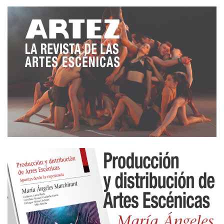
(sin previa reserva)
12:30h
Proyección cortos realizados por alumnos de la
propia escuela – Escuela Blanca Oteyza
Entrada libre con reserva de entradas aquí:
Martes 18 de abril
11:45h
Flashmob – IES Lope de Vega, Bachillerato artes
escénicas. Plaza Comendadoras
Entrada libre (sin previa reserva)
Miércoles 19 de abril
10:00h
Charla IES Lope de Vega y Escuela para el Arte del
Actor.