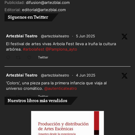
Blanca Oteyza
Publicidad:
difusion@artezblai.com
Editorial:
editorial@artezblai.com
Entrada libre con reserva de entradas.
Síguenos en Twitter
Sábado 22 de abril
12:00h
ar
Artezblai Teatro
@artezblaiteatro
·
5 Jun 2025
Vértice – Cía. Teatro al paso en la Escuela Superior
El festival de artes vivas Arbola Fest lleva a Iruña la cultura
arbórea.
#arbolafest
@Pamplona_ayto
de Canto
Twitter
Entrada libre con reserva de entradas.
12:00h
ar
Artezblai Teatro
@artezblaiteatro
·
4 Jun 2025
Grandes autores a través del tiempo – Escuela
'Colors', una pieza para la primera infancia que viaja al
universo cromático.
@autenticateatro
Blanca Oteyza
Twitter
Entrada libre con reserva de entradas.
Nuestros libros más vendidos
Cargar más
14:30 a 15:30h
14:30 Mercado Acre (Carlos S. Cervigón)
14:50 Bomagui (Laura Andrés)