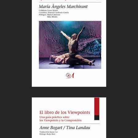
15:10 Patio Noviciado (Ana D.Quijada)
15:30 Malirians Records (Victoria Izquierdo)
La Íntegra Teatro – Microteatro en Calle Noviciado
Entrada libre hasta completar aforo (sin previa
reserva)
12:30h
Dime que todo está bien
– Nueve Norte
Entrada libre con reserva de entradas.
19:00h
Transitando Chejov – Escuela Blanca Oteyza
Entrada libre con reserva de entradas.
20:00h
Lectura dramatizada de Tartufo – Iglesia