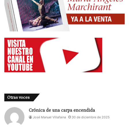
Actividad dirigida a alumnado del IES Lope de
Vega. Actividad Cerrada.
10:30h
Clase abierta de Máscara Neutra – Escuela Blanca
Oteyza
Entrada libre con reserva de entradas.
Jueves 20 de abril
12:30h
Proyección cortos realizados por alumnos de la
propia escuela – Escuela Blanca Oteyza
Entrada libre con reserva de entradas.
Otras voces
Viernes 21 de abril
Crónica de una carpa encendida
José Manuel Villafaina
30 de diciembre de 2025
11:00h