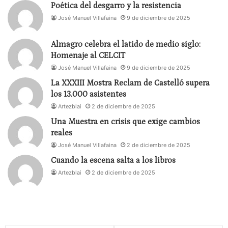
Clase abierta de Interpretación ante Cámara –
Poética del desgarro y la resistencia
Escuela Blanca Oteyza
José Manuel Villafaina
9 de diciembre de 2025
Entrada libre con reserva de entradas.
Almagro celebra el latido de medio siglo:
17:30h
Homenaje al CELCIT
La historia de Ce` – Espacio Pozas 14, Cruz Roja
José Manuel Villafaina
9 de diciembre de 2025
Entrada libre hasta completar aforo (sin previa
La XXXIII Mostra Reclam de Castelló supera
reserva)
los 13.000 asistentes
Artezblai
2 de diciembre de 2025
17:30h
Una Muestra en crisis que exige cambios
Conversaciones imposibles – Escuela Actores
reales
Madrid
José Manuel Villafaina
2 de diciembre de 2025
Entrada libre con reserva de entradas.
Cuando la escena salta a los libros
Artezblai
2 de diciembre de 2025
19:00h
Clase abierta de improvisación – La Íntegra Teatro
Entrada libre hasta completar aforo