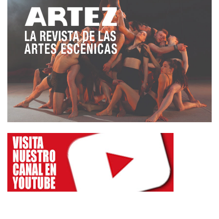
grave.
Por eso, como parece que nunca pasa nada, hay
que reclamar en todos los
lugares donde se celebran actividades de Artes
Escénicas se cumplan todas las reglamentaciones
en materia de seguridad, por absurda o excesivas
nos parezcan a los legos. Hay que estar siempre
preparados para cualquier contingencia, en este
caso sobre el escenario, pero yo sí he vivido
circunstancias muy graves entre el público y en
aquellos años, no existía tantas medidas de esa
índole y se complicaba todo mucho más.
Así que espero poder discutir sobre teatro con
Jesús en breve, y recomendar que nosotros, como
actores, directores, técnicos y como espectadores