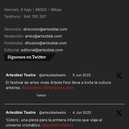
Hernani, 9 bajo | 48003 – Bilbao
Teléfono: 944 795 287
Dirección:
direccion@artezblai.com
Redacción:
artez@artezblai.com
Publicidad:
difusion@artezblai.com
Editorial:
editorial@artezblai.com
Síguenos en Twitter
ar
Artezblai Teatro
@artezblaiteatro
·
5 Jun 2025
El festival de artes vivas Arbola Fest lleva a Iruña la cultura
arbórea.
#arbolafest
@Pamplona_ayto
Twitter
ar
Artezblai Teatro
@artezblaiteatro
·
4 Jun 2025
'Colors', una pieza para la primera infancia que viaja al
universo cromático.
@autenticateatro