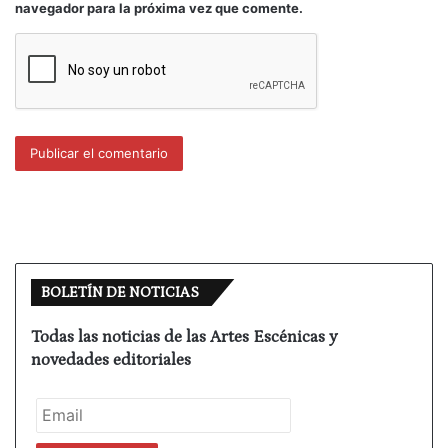
navegador para la próxima vez que comente.
En un festival en Brasilia, me encontraba mal y
como en la puerta del lugar de encuentro había una
ambulancia medicalizada, me acompañaron dos
amigos argentinos, me diagnosticaron subida de
tensión y me dieron la medicación pertinente para
que se solucionara.
BOLETÍN DE NOTICIAS
Todas las noticias de las Artes Escénicas y
novedades editoriales