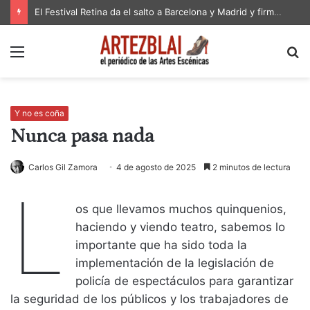
El Festival Retina da el salto a Barcelona y Madrid y firma su edición más ambiciosa en Zaragoza
Menú
B
p
Y no es coña
Nunca pasa nada
Carlos Gil Zamora
4 de agosto de 2025
2 minutos de lectura
L
os que llevamos muchos quinquenios,
haciendo y viendo teatro, sabemos lo
importante que ha sido toda la
implementación de la legislación de
policía de espectáculos para garantizar
la seguridad de los públicos y los trabajadores de