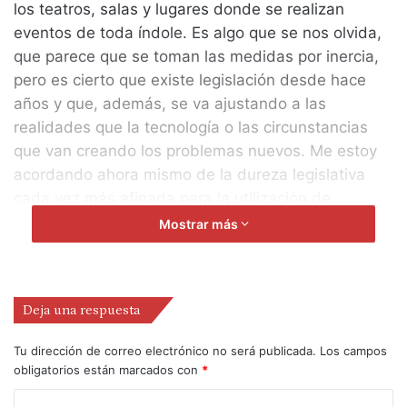
los teatros, salas y lugares donde se realizan
eventos de toda índole. Es algo que se nos olvida,
que parece que se toman las medidas por inercia,
pero es cierto que existe legislación desde hace
años y que, además, se va ajustando a las
realidades que la tecnología o las circunstancias
que van creando los problemas nuevos. Me estoy
acordando ahora mismo de la dureza legislativa
cada vez más afinada para la utilización de
pirotecnia en espectáculos de calle. Y así hasta lo
Mostrar más
más inverosímil, casi siempre fruto de alguna
desgracia que se produjo y que abrió los ojos a los
legisladores y los técnicos especializados en este
Deja una respuesta
tipo de seguridad.
Tu dirección de correo electrónico no será publicada.
Los campos
Hay salas y teatros en los que al entrar paso unos
obligatorios están marcados con
*
segundos o minutos con cierta ansiedad debido a