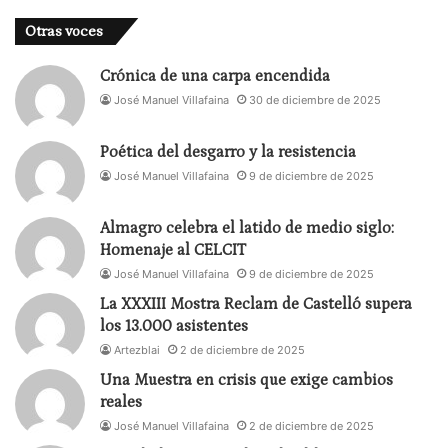
nos preocupemos de que se cumplan las normas.
Otras voces
Todas. Es que nunca pasa nada… hasta que pasa.
Crónica de una carpa encendida
José Manuel Villafaina
30 de diciembre de 2025
Poética del desgarro y la resistencia
José Manuel Villafaina
9 de diciembre de 2025
Almagro celebra el latido de medio siglo:
Homenaje al CELCIT
José Manuel Villafaina
9 de diciembre de 2025
La XXXIII Mostra Reclam de Castelló supera
los 13.000 asistentes
Artezblai
2 de diciembre de 2025
Una Muestra en crisis que exige cambios
reales
José Manuel Villafaina
2 de diciembre de 2025