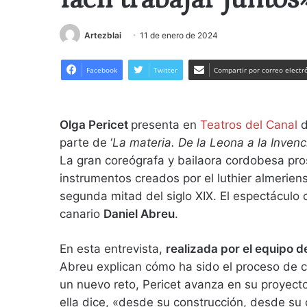
Artezblai
11 de enero de 2024
Facebook
Twitter
Compartir por correo electr
Olga Pericet
presenta en
Teatros del C
anal
d
parte de ‘
La materia. De la Leona a la Invenc
La gran coreógrafa y bailaora cordobesa pro
instrumentos creados por el luthier almeriens
segunda mitad del siglo XIX. El espectáculo 
canario
Daniel Abreu
.
En esta entrevista,
realizada por el equipo 
Abreu explican cómo ha sido el proceso de c
un nuevo reto, Pericet avanza en su proyecto
ella dice, «desde su construcción, desde su 