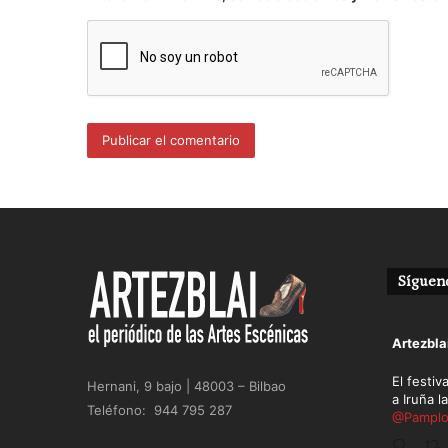
Sígueno
Avatar
Artezbla
El festiv
Hernani, 9 bajo | 48003 – Bilbao
a Iruña l
Teléfono: 944 795 287
@Pamplo