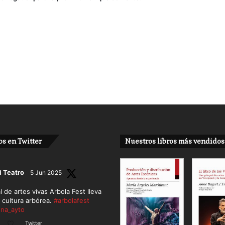
s en Twitter
Nuestros libros más vendidos
i Teatro
5 Jun 2025
al de artes vivas Arbola Fest lleva
a cultura arbórea.
#arbolafest
na_ayto
Twitter