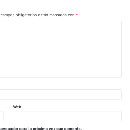
 campos obligatorios están marcados con
*
Web
navegador para la próxima vez que comente.