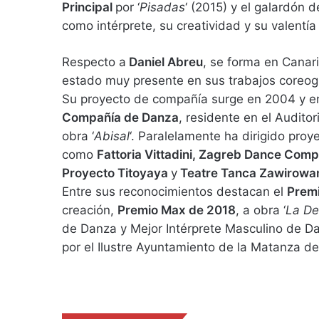
Principal
por ‘
Pisadas
‘ (2015) y el galardón 
como intérprete, su creatividad y su valentía 
Respecto a
Daniel Abreu
, se forma en Canari
estado muy presente en sus trabajos coreogr
Su proyecto de compañía surge en 2004 y en
Compañía de Danza
, residente en el Audito
obra ‘
Abisal
‘. Paralelamente ha dirigido pro
como
Fattoria Vittadini, Zagreb Dance Com
Proyecto Titoyaya
y
Teatre Tanca Zawirowa
Entre sus reconocimientos destacan el
Premi
creación,
Premio Max de 2018
, a obra ‘
La D
de Danza y Mejor Intérprete Masculino de Da
por el Ilustre Ayuntamiento de la Matanza de