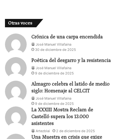
Otras voces
Crónica de una carpa encendida
José Manuel Villafaina
30 de diciembre de 2025
Poética del desgarro y la resistencia
José Manuel Villafaina
9 de diciembre de 2025
Almagro celebra el latido de medio
siglo: Homenaje al CELCIT
José Manuel Villafaina
9 de diciembre de 2025
La XXXIII Mostra Reclam de
Castelló supera los 13.000
asistentes
Artezblai
2 de diciembre de 2025
Una Muestra en crisis que exige