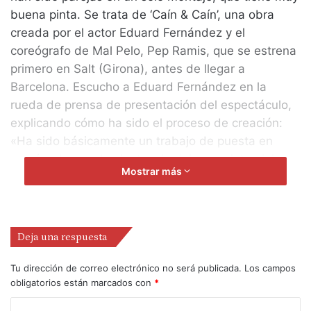
buena pinta. Se trata de ‘Caín & Caín’, una obra
creada por el actor Eduard Fernández y el
coreógrafo de Mal Pelo, Pep Ramis, que se estrena
primero en Salt (Girona), antes de llegar a
Barcelona. Escucho a Eduard Fernández en la
rueda de prensa de presentación del espectáculo,
explicando cómo ha sido el proceso de creación:
«Ha sido básicamente un trabajo de puesta en
común, de acoplamiento, sin dejar que intervinieran
Mostrar más
demasiado los egos de cada uno». Es posible que
ante tanta potencialidad de ambos personajes, el
reto sólo sea éste, el de acomplarse. Repasemos
algunos de estos espectáculos de naturaleza dual
Deja una respuesta
que han pasado por el Lliure últimamente, y que
son ejemplo de extraordinadiors acoplamientos
Tu dirección de correo electrónico no será publicada.
Los campos
obligatorios están marcados con
*
escénicos.