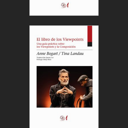
que decía Eduard Fernández al principio: saber
escuchar y respetar al otro es básico para que el
resultado sea óptimo. Estas parejas trabajan para
que el otro brille, se estimulan mútuamente,
dándose el espacio suficiente y necesario.
Entienden a la perfección los tempos de cada uno,
los ritmos, los gestos y sus pulsaciones. No voy a
poder ver el duelo Caín & Caín, pero auguro que
algo mágico saldrá de ahí. Ya me contaréis.