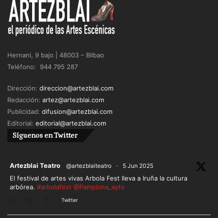
Y por último, un cuarteto, hecho de parejas: la
histórica pieza de «Belmonte», de 1988 que fue
Hernani, 9 bajo | 48003 – Bilbao
recuperada en la estrena de la temporada del
Teléfono: 944 795 287
Lliure. La pareja artística de Cesc Gelabert y Lydia
Dirección:
direccion@artezblai.com
Azzopardi, se fundió una vez más con la música de
Redacción:
artez@artezblai.com
Carles Santos y la escenografía de Frederic Amat,
Publicidad:
difusion@artezblai.com
en un espectáculo total. Como dijo el crítico Joan
Editorial:
editorial@artezblai.com
Anton Benach, «una experiencia escrita con
Síguenos en Twitter
palabras mayores». ¡Este espectáculo lo tendría
que ver todo el mundo!
ar
Artezblai Teatro
@artezblaiteatro
·
5 Jun 2025
El festival de artes vivas Arbola Fest lleva a Iruña la cultura
arbórea.
#arbolafest
@Pamplona_ayto
Twitter
Todos los montajes citados pueden considerarse