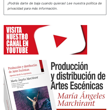
¡Podrás darte de baja cuando quieras! Lee nuestra
política de
estrenado en Aviñón en 2006. Un tapiz de barro
privacidad
para más información.
era el punto de partida donde se desarrollaba una
particular coreografía, que al mismo tiempo iba
configurando una obra plástica. Aún tengo grabado
en la memoria el sensual ruidito del barro mojado…
La experiencia estética que vivía el espectador era
sencillamente brutal y uno era transportado a no sé
dónde, pero era muy profundo.
Segunda pareja: Albert Pla y Pascal Comelade. En
esta ocasión, ambos son del mismo gremio,
músicos, y presentaron un espectáculo en un
formato poco común, el de teatro-concierto. Uno
no abrió boca, como es habitual. El otro, en
cambio, no se calló nada. El espectáculo titulado