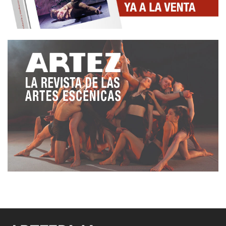
‘Somiatruites’, hablaba de ese estadio placentero
entre la vigilia y el sueño, entre lo racional y el
inconsciente. Las nanas susurradas de Albert Pla
eran acompañadas por los acordes de los pianitos
de juguete, y de mil artilugios más, marca de la
casa del músico rosellonés.
Tercera pareja: Josep Maria de Sagarra i Rosa
Maria Sardá. Hasta hace pocos días, en el
remodelado Lliure de Gràcia, Sardá leía artículos
de prensa, poemas y otros recortes, dando voz a
uno de los poetas más emblemáticos que ha tenido
la ciudad de Barcelona. Evidentemente, esta pareja
tiene una naturaleza distinta a las demás, pero no
quería olvidarla, puesto que la maestría de la actriz
hacía que algo muy íntimo aconteciera en el
escenario.