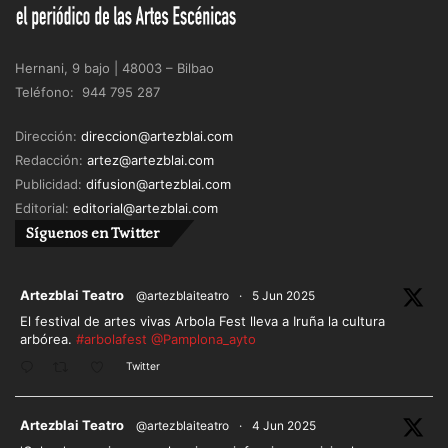
Hernani, 9 bajo | 48003 – Bilbao
Teléfono: 944 795 287
Dirección:
direccion@artezblai.com
Redacción:
artez@artezblai.com
Publicidad:
difusion@artezblai.com
Editorial:
editorial@artezblai.com
Síguenos en Twitter
ar
Artezblai Teatro
@artezblaiteatro
·
5 Jun 2025
El festival de artes vivas Arbola Fest lleva a Iruña la cultura
arbórea.
#arbolafest
@Pamplona_ayto
Twitter
ar
Artezblai Teatro
@artezblaiteatro
·
4 Jun 2025