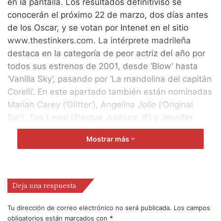
en la pantalla. Los resultados definitiviso se
conocerán el próximo 22 de marzo, dos días antes
de los Oscar, y se votan por Intenet en el sitio
www.thestinkers.com. La intérprete madrileña
destaca en la categoría de peor actriz del año por
todos sus estrenos de 2001, desde ‘Blow’ hasta
‘Vanilla Sky’, pasando por ‘La mandolina del capitán
Corelli’. En este apartado también están nominadas
Mariah Carey (‘Glitter’), Angelina Jolie (‘Original
Sin’), Tea Leoni (‘Parque Jurásico III’) y Jennifer
López (‘Angel Eyes’).
Mostrar más
Penélope Cruz también está incluida en la
categoría de peor pareja en la pantalla, por la falta
de química en cualquiera de sus últimos filmes, en
los que ha compartido protagonismo con Johnny
Deja una respuesta
Depp, Nicolas Cage, de quien se habló de un idilio
mutuo, y Tom Cruise, su actual pareja.
Tu dirección de correo electrónico no será publicada.
Los campos
obligatorios están marcados con
*
Según la lista, los filmes ‘Freddy Got Finger’, ‘Glitter’