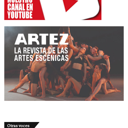
Lo desatinado es que el director y elenco artístico
se esfuerzan en hacer el trabajo con una obra y un
montaje que no luce en la arena del Teatro
Romano, que es un pegote improcedente al lado de
este monumento iluminado. Un montaje que
además tiene problemas de ritmo y de
acoplamientos en la línea interpretativa de los
actores, por ser una mezcla desmadrada de
«formas». A
Gené
le ha faltado tiempo -en los dos
días que dispuso del escenario romano- para
construir los movimientos a sus debidos ritmos.
Movimientos que solo habían ensayado antes en
un espacio pequeño pensando más que nada en
las giras para teatros a la italiana o de plazas
porticadas.
En la interpretación, los siete actores –
Ernesto
Otras voces