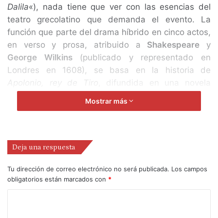
Dalila
«), nada tiene que ver con las esencias del
teatro grecolatino que demanda el evento. La
función que parte del drama híbrido en cinco actos,
en verso y prosa, atribuido a
Shakespeare
y
George Wilkins
(publicado y representado en
Londres en 1608), se basa en la historia de
Apolonio, rey de Tiro
, difundida en una novela
corta anónima -traducción o resumen de un original
Mostrar más
griego- que fue muy popular durante la Edad Media
y el Renacimiento, de la que hizo una versión
John
Gower
en el siglo XIV (cambiando el nombre de
Apolonio
por el de
Pericles
, inspirado en «
La
Deja una respuesta
Arcadia
» de
Philip Sidney
); pero, aunque la mano
Tu dirección de correo electrónico no será publicada.
Los campos
del gran
Shakespeare
pueda tal vez hallarse en los
obligatorios están marcados con
*
actos III, IV y V (según los estudiosos), la obra
teatral no tiene el peso de los grandes dramas, en
conjunto es bastante floja, por las inverosimilitudes