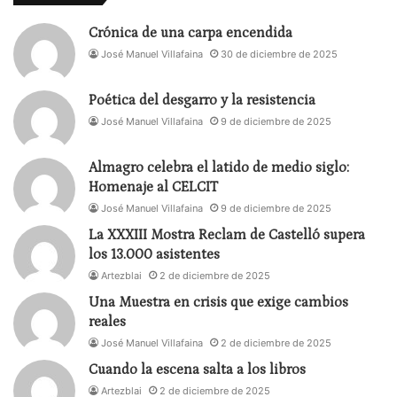
Arias
,
Ana Fernández
,
María Isasi
,
Marta Larralde
,
Oscar de la Fuente
,
José Troncoso
y
Hérnan Gené
,
Crónica de una carpa encendida
con dominio de la voz, del cuerpo y de todas las
José Manuel Villafaina
30 de diciembre de 2025
artes a que su profesión obliga- sudan
desdoblándose en escenas de clowns, enredo,
Poética del desgarro y la resistencia
melodrama, vodevil, tragedia…, que se interrumpen
José Manuel Villafaina
9 de diciembre de 2025
debilitando la base conceptual del texto y
proyectando sólo la parte periférica del mensaje.
Almagro celebra el latido de medio siglo:
Homenaje al CELCIT
Estoy seguro, que esta obra de
Shakespeare
y su
José Manuel Villafaina
9 de diciembre de 2025
respectivo montaje hubiesen funcionado mejor en
los espacios del Festival de Teatro del Siglo de Oro
La XXXIII Mostra Reclam de Castelló supera
los 13.000 asistentes
de Cáceres (su evento apropiado).
Artezblai
2 de diciembre de 2025
Una Muestra en crisis que exige cambios
El teatro registró media entrada de público -con
reales
muchos invitados- que aplaudió cortésmente al
José Manuel Villafaina
2 de diciembre de 2025
final de la representación.
Cuando la escena salta a los libros
Artezblai
2 de diciembre de 2025
José Manuel Villafaina