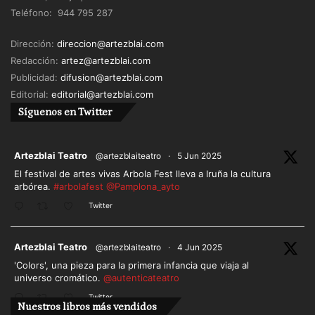
Teléfono: 944 795 287
Dirección:
direccion@artezblai.com
Redacción:
artez@artezblai.com
Publicidad:
difusion@artezblai.com
Editorial:
editorial@artezblai.com
Síguenos en Twitter
ar
Artezblai Teatro
@artezblaiteatro
·
5 Jun 2025
El festival de artes vivas Arbola Fest lleva a Iruña la cultura
arbórea.
#arbolafest
@Pamplona_ayto
Twitter
ar
Artezblai Teatro
@artezblaiteatro
·
4 Jun 2025
'Colors', una pieza para la primera infancia que viaja al
universo cromático.
@autenticateatro
Twitter
Nuestros libros más vendidos