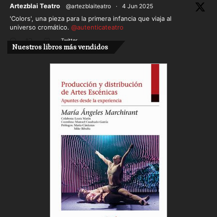
ar
Artezblai Teatro
@artezblaiteatro
·
4 Jun 2025
'Colors', una pieza para la primera infancia que viaja al
universo cromático.
@autenticateatro
Twitter
Nuestros libros más vendidos
Cargar más