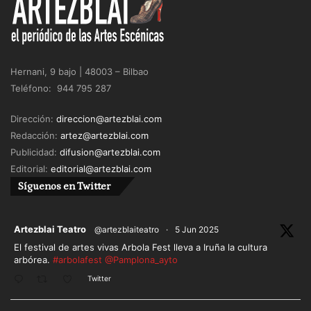
Hernani, 9 bajo | 48003 – Bilbao
Teléfono: 944 795 287
Dirección:
direccion@artezblai.com
Redacción:
artez@artezblai.com
Publicidad:
difusion@artezblai.com
Editorial:
editorial@artezblai.com
Síguenos en Twitter
ar
Artezblai Teatro
@artezblaiteatro
·
5 Jun 2025
El festival de artes vivas Arbola Fest lleva a Iruña la cultura
arbórea.
#arbolafest
@Pamplona_ayto
Twitter