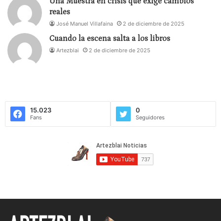
Una Muestra en crisis que exige cambios
reales
José Manuel Villafaina
2 de diciembre de 2025
Cuando la escena salta a los libros
Artezblai
2 de diciembre de 2025
15.023
0
Fans
Seguidores