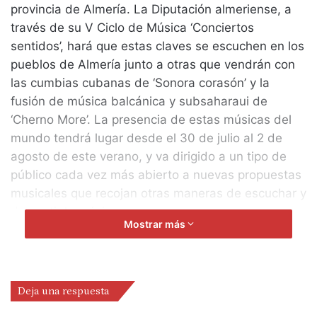
provincia de Almería. La Diputación almeriense, a
través de su V Ciclo de Música ‘Conciertos
sentidos’, hará que estas claves se escuchen en los
pueblos de Almería junto a otras que vendrán con
las cumbias cubanas de ‘Sonora corasón’ y la
fusión de música balcánica y subsaharaui de
‘Cherno More’. La presencia de estas músicas del
mundo tendrá lugar desde el 30 de julio al 2 de
agosto de este verano, y va dirigido a un tipo de
público cada vez más abierto a nuevas propuestas
musicales que recojan otras maneras de escuchar y
de sentir la música.
Mostrar más
La sexagenaria Petrona Martínez, una explosión de
vida y un reguero de música que impide escuchar
su canción con el cuerpo quieto, como la han
definido muchos, pondrá el punto de partida de
Deja una respuesta
estos encuentros musicales. Lo hará durante la