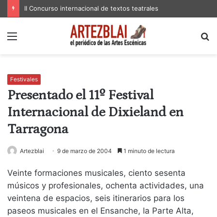
II Concurso internacional de textos teatrales
Menú
B
p
Festivales
Presentado el 11º Festival
Internacional de Dixieland en
Tarragona
Artezblai
9 de marzo de 2004
1 minuto de lectura
Veinte formaciones musicales, ciento sesenta
músicos y profesionales, ochenta actividades, una
veintena de espacios, seis itinerarios para los
paseos musicales en el Ensanche, la Parte Alta,