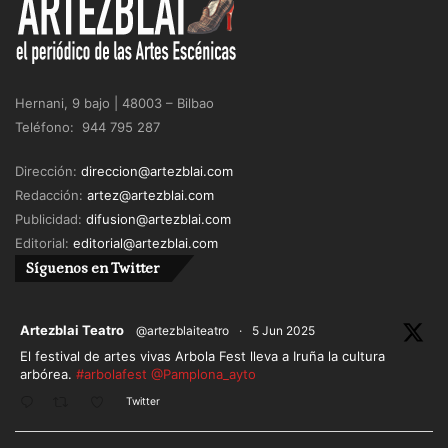
Hernani, 9 bajo | 48003 – Bilbao
Teléfono: 944 795 287
Dirección:
direccion@artezblai.com
Redacción:
artez@artezblai.com
Publicidad:
difusion@artezblai.com
Editorial:
editorial@artezblai.com
Síguenos en Twitter
ar
Artezblai Teatro
@artezblaiteatro
·
5 Jun 2025
El festival de artes vivas Arbola Fest lleva a Iruña la cultura
arbórea.
#arbolafest
@Pamplona_ayto
Twitter