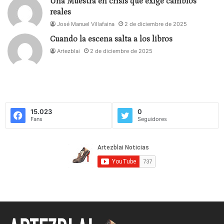
Una Muestra en crisis que exige cambios
reales
José Manuel Villafaina
2 de diciembre de 2025
Cuando la escena salta a los libros
Artezblai
2 de diciembre de 2025
15.023
0
Fans
Seguidores