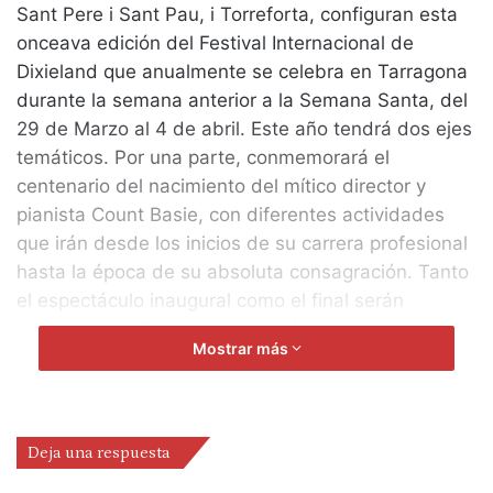
Sant Pere i Sant Pau, i Torreforta, configuran esta
onceava edición del Festival Internacional de
Dixieland que anualmente se celebra en Tarragona
durante la semana anterior a la Semana Santa, del
29 de Marzo al 4 de abril. Este año tendrá dos ejes
temáticos. Por una parte, conmemorará el
centenario del nacimiento del mítico director y
pianista Count Basie, con diferentes actividades
que irán desde los inicios de su carrera profesional
hasta la época de su absoluta consagración. Tanto
el espectáculo inaugural como el final serán
dedicados al Count, y supondrán el estreno
Mostrar más
absoluto de la Big Band de l‚Aula Music‚s de
Tarragona y el estreno en el Estado del nuevo
espectáculo de la Michel Pastre Big Band dedicado
precisamente a este centenario. Por otra parte, el
Deja una respuesta
Festival trabajará las relaciones entre las brass