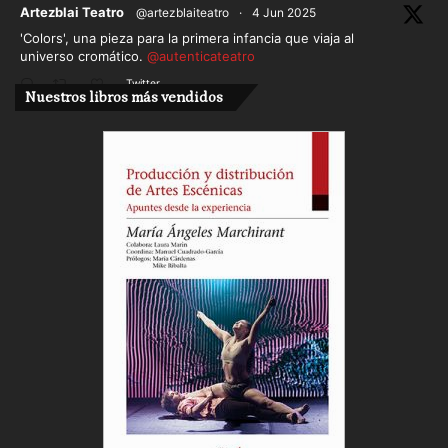
ar
Artezblai Teatro
@artezblaiteatro
·
4 Jun 2025
'Colors', una pieza para la primera infancia que viaja al
universo cromático.
@autenticateatro
Twitter
Nuestros libros más vendidos
Cargar más